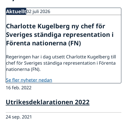
Lediga tjänster
FN i korthet
Social Media
Aktuellt
02 juli 2026
Handläggare för protokollära och
Kontakt
Svenskar i FN
värdlandsrelaterade frågor
Praktiktjänstgöring
Charlotte Kugelberg ny chef för
Jobb, praktik och volontärarbete
Regler för praktiktjänstgöring
Möt svenskar i FN
Sveriges ständiga representation i
Martin Moks
Förenta nationerna (FN)
Sofia Calltorp
Michaela Friberg-Storey
Regeringen har i dag utsett Charlotte Kugelberg till
Niklas Skogsjö
chef för Sveriges ständiga representation i Förenta
Toloe Masori
nationerna (FN).
Fredrick Lee-Ohlsson
Sarah Hilding der Weduwen
se fler nyheter nedan
Daniel Roos
16 feb. 2022
Utrikesdeklarationen 2022
24 sep. 2021