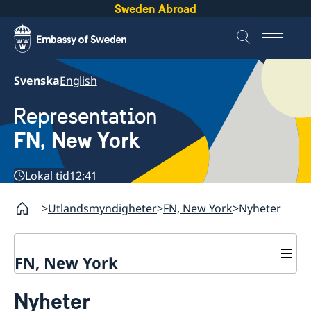
Sweden Abroad
Svenska
English
Representation
FN, New York
Lokal tid
12:41
Utlandsmyndigheter
FN, New York
Nyheter
FN, New York
Om oss
Nyheter
Våra medarbetare
Sverige i FN