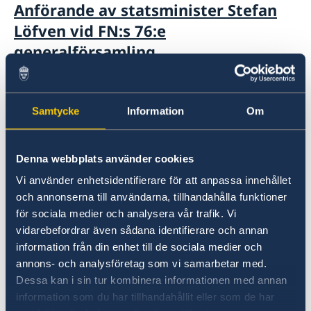
Anförande av statsminister Stefan
Löfven vid FN:s 76:e
generalförsamling
10 juni 2021
Samtycke
Information
Om
Sveriges frivilliga rapport om
arbetet med Agenda 2030 lämnas till
Denna webbplats använder cookies
FN
Vi använder enhetsidentifierare för att anpassa innehållet
och annonserna till användarna, tillhandahålla funktioner
24 maj 2021
för sociala medier och analysera vår trafik. Vi
vidarebefordrar även sådana identifierare och annan
Sverige står värd för FN-möte 50 år
information från din enhet till de sociala medier och
efter FN:s första miljökonferens
annons- och analysföretag som vi samarbetar med.
Dessa kan i sin tur kombinera informationen med annan
07 maj 2021
information som du har tillhandahållit eller som de har