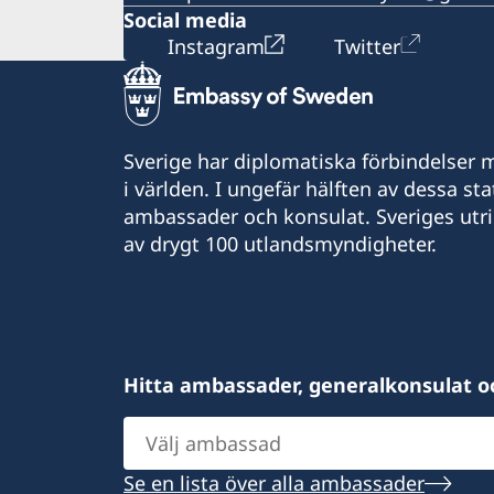
Social media
Instagram
Twitter
Sverige har diplomatiska förbindelser me
i världen. I ungefär hälften av dessa sta
ambassader och konsulat. Sveriges utr
av drygt 100 utlandsmyndigheter.
Hitta ambassader, generalkonsulat o
Välj
ambassad
Se en lista över alla ambassader