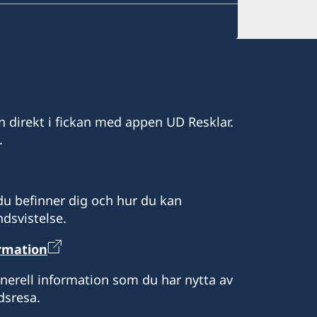
n direkt i fickan med appen UD Resklar.
.
u befinner dig och hur du kan
dsvistelse.
ormation
enerell information som du har nytta av
dsresa.