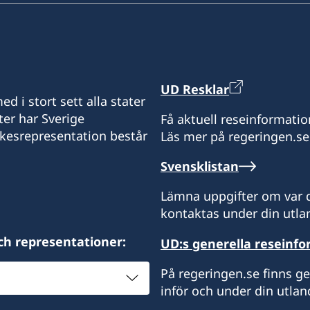
UD Resklar
d i stort sett alla stater
ter har Sverige
Få aktuell reseinformatio
ikesrepresentation består
Läs mer på regeringen.se
Svensklistan
Lämna uppgifter om var d
kontaktas under din utlan
ch representationer:
UD:s generella reseinf
På regeringen.se finns g
inför och under din utlan