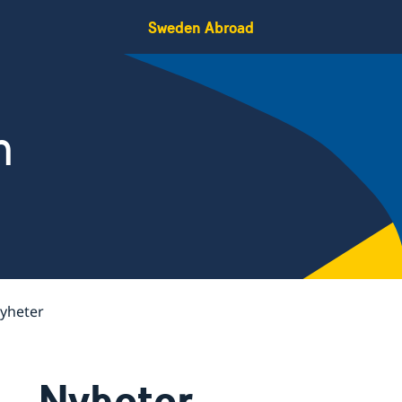
Sweden Abroad
n
yheter
Nyheter