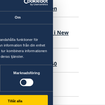
n globala hungerkrisen
Om
församlings öppnande i New
andahålla funktioner för
n information från din enhet
 tur kombinera informationen
deras tjänster.
måt efter Stockholm50
Marknadsföring
 under Stockholm50
Tillåt alla