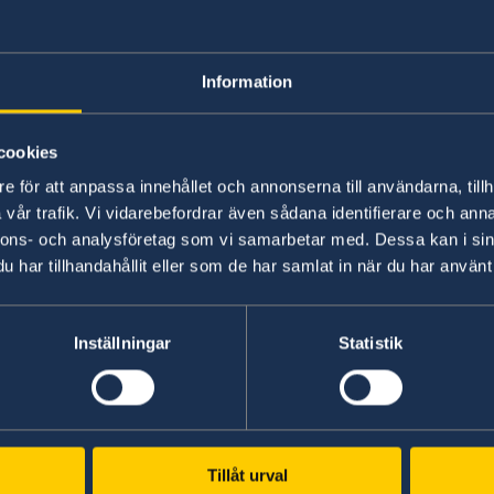
Sverige ökar stödet för att möta de
Information
18 sep. 2023
Regeringen deltar vid FN:s general
cookies
York
e för att anpassa innehållet och annonserna till användarna, tillh
vår trafik. Vi vidarebefordrar även sådana identifierare och anna
nnons- och analysföretag som vi samarbetar med. Dessa kan i sin
08 juni 2022
har tillhandahållit eller som de har samlat in när du har använt 
Stockholmsagendan visar vägen fra
Inställningar
Statistik
07 juni 2022
Ungas deltagande är en central del
«
1
2
3
4
5
6
»
Tillåt urval