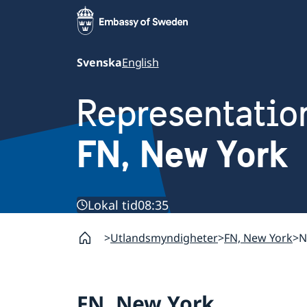
Svenska
English
Representatio
FN, New York
Lokal tid
08:35
Utlandsmyndigheter
FN, New York
N
FN, New York