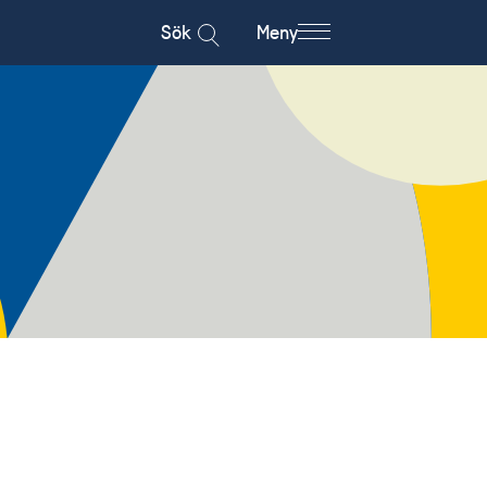
Sök
Meny