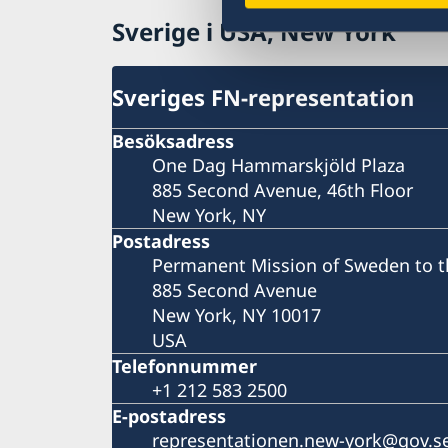
Sverige i USA, New York
Sveriges FN-representation
Besöksadress
One Dag Hammarskjöld Plaza
885 Second Avenue, 46th Floor
New York, NY
Postadress
Permanent Mission of Sweden to t
885 Second Avenue
New York, NY 10017
USA
Telefonnummer
+1 212 583 2500
E-postadress
representationen.new-york@gov.s