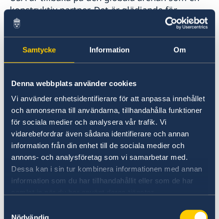
konstruktiv partner. Det är glädjande för
fortsatta och fördjupade samarbeten, inte
minst på klimat-, demokrati- och
jämställdhetsområdena. Samarbete med USA
Samtycke
Information
Om
är centralt inom säkerhets- och
försvarspolitiken, inom handel och på
teknikområdet.
Denna webbplats använder cookies
Vi använder enhetsidentifierare för att anpassa innehållet
Herr talman!
och annonserna till användarna, tillhandahålla funktioner
för sociala medier och analysera vår trafik. Vi
vidarebefordrar även sådana identifierare och annan
Den feministiska utrikespolitiken fortsätter
information från din enhet till de sociala medier och
växa. Sverige var först. Och det är glädjande att
annons- och analysföretag som vi samarbetar med.
även Tyskland nu tar efter, liksom Kanada,
Dessa kan i sin tur kombinera informationen med annan
Frankrike, Luxemburg, Spanien och Mexiko
information som du har tillhandahållit eller som de har
som också för en feministisk utrikespolitik.
samlat in när du har använt deras tjänster.
Samtyckesval
Arbetet ska vässas, inte minst givet den
Nödvändig