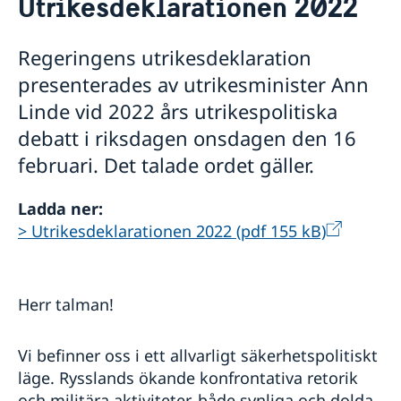
Utrikesdeklarationen 2022
Våra medarbetare
Sverige i FN
Lediga tjänster
FN i korthet
Social Media
Regeringens utrikesdeklaration
Handläggare för protokollära och
Kontakt
Svenskar i FN
presenterades av utrikesminister Ann
värdlandsrelaterade frågor
Praktiktjänstgöring
Jobb, praktik och volontärarbete
Linde vid 2022 års utrikespolitiska
Regler för praktiktjänstgöring
Möt svenskar i FN
debatt i riksdagen onsdagen den 16
Martin Moks
februari. Det talade ordet gäller.
Sofia Calltorp
Michaela Friberg-Storey
Ladda ner:
Niklas Skogsjö
Toloe Masori
> Utrikesdeklarationen 2022 (pdf 155 kB)
Fredrick Lee-Ohlsson
Sarah Hilding der Weduwen
Daniel Roos
Herr talman!
Vi befinner oss i ett allvarligt säkerhetspolitiskt
läge. Rysslands ökande konfrontativa retorik
och militära aktiviteter, både synliga och dolda,