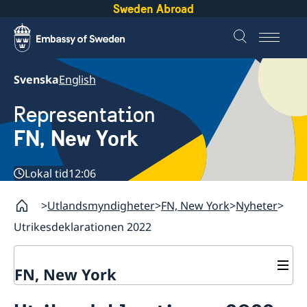
Sweden Abroad
Svenska
English
Representation
FN, New York
Lokal tid
12:06
Utlandsmyndigheter
FN, New York
Nyheter
Utrikesdeklarationen 2022
FN, New York
Om oss