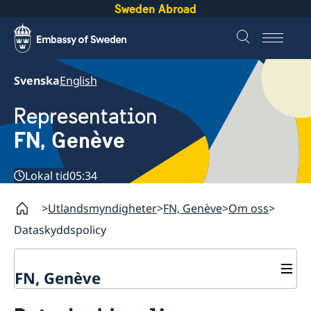
Sweden Abroad
Svenska
English
Representation
FN, Genève
Lokal tid
05:34
Utlandsmyndigheter
FN, Genève
Om oss
Dataskyddspolicy
FN, Genève
Kontakt