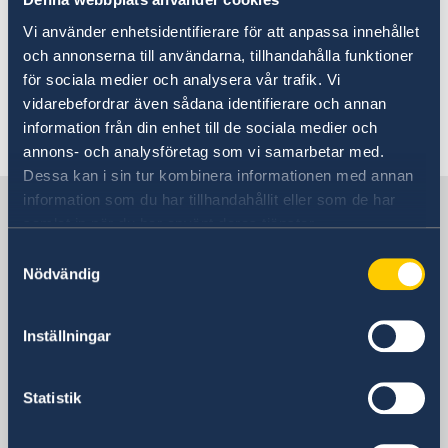
Sweden Abroad
Vi använder enhetsidentifierare för att anpassa innehållet
Dataskyddsombudet för utlandsmyndigheterna
och annonserna till användarna, tillhandahålla funktioner
kan kontaktas via e-post:
ud.rs.gdpr@gov.se.
för sociala medier och analysera vår trafik. Vi
vidarebefordrar även sådana identifierare och annan
information från din enhet till de sociala medier och
Senast uppdaterad 26 sep. 2024, 13.45
annons- och analysföretag som vi samarbetar med.
Dessa kan i sin tur kombinera informationen med annan
information som du har tillhandahållit eller som de har
Sverige i FN, Genève
samlat in när du har använt deras tjänster.
Samtyckesval
Sveriges representation
Nödvändig
Besöksadress
Inställningar
82, rue de Lausanne
Genève
Postadress
Statistik
Permanent Mission of Sweden to the
United Nations