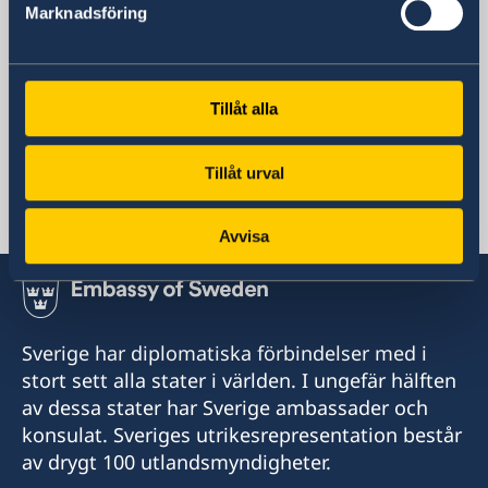
Marknadsföring
Case Postale 190
CH-1211 Geneva 20
Schweiz
Telefonnummer
Tillåt alla
+41 22 908 08 00
E-postadress
Tillåt urval
representationen.geneve@gov.se
Sociala medier
Avvisa
Twitter
Sverige har diplomatiska förbindelser med i
stort sett alla stater i världen. I ungefär hälften
av dessa stater har Sverige ambassader och
konsulat. Sveriges utrikesrepresentation består
av drygt 100 utlandsmyndigheter.