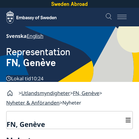
Sweden Abroad
Svenska
English
Representation
FN, Genève
Lokal tid
10:24
Utlandsmyndigheter
FN, Genève
Nyheter & Anföranden
Nyheter
FN, Genève
Kontakt