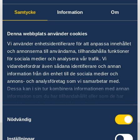
stödet med 775 miljoner kronor
Samtycke
Information
Om
23 sep. 2025
Denna webbplats använder cookies
Praktik vid Representationen i
Vi använder enhetsidentifierare för att anpassa innehållet
Genève, VT 2026
och annonserna till användarna, tillhandahålla funktioner
för sociala medier och analysera vår trafik. Vi
20 aug. 2025
vidarebefordrar även sådana identifierare och annan
information från din enhet till de sociala medier och
Sverige allokerar nio miljoner
annons- och analysföretag som vi samarbetar med.
kronor till Egyptiska Röda
Dessa kan i sin tur kombinera informationen med annan
information som du har tillhandahållit eller som de har
Halvmånens insatser till Gaza
samlat in när du har använt deras tjänster.
Samtyckesval
«
1
2
3
4
5
»
Nödvändig
Sverige i FN, Genève
Inställningar