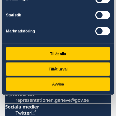
Sveriges representation
Statistik
Besöksadress
82, rue de Lausanne
Marknadsföring
Genève
Postadress
Permanent Mission of Sweden to the
United Nations
Tillåt alla
Case Postale 190
CH-1211 Geneva 20
Tillåt urval
Schweiz
Telefonnummer
Avvisa
+41 22 908 08 00
E-postadress
representationen.geneve@gov.se
Sociala medier
Twitter