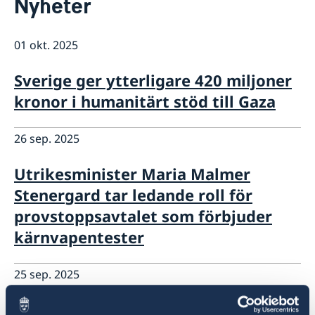
Nyheter
Om oss
Personal
Nyheter & Anföranden
Dataskyddspolicy
01 okt. 2025
Nyheter
Sverige, FN & internationella organisationer
Anföranden
Svenskar i FN & internationella jobb
Sverige ger ytterligare 420 miljoner
Lediga tjänster
kronor i humanitärt stöd till Gaza
26 sep. 2025
Utrikesminister Maria Malmer
Stenergard tar ledande roll för
provstoppsavtalet som förbjuder
kärnvapentester
25 sep. 2025
Sverige stärker det humanitära