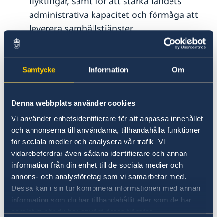
flyktingar, samt för att stärka landets
administrativa kapacitet och förmåga att
leverera samhällstjänster.
100 miljoner kronor går till insatser
inom
minröjning
, bortforsling av
krigsbråte och ekonomisk återhämtning i
Samtycke
Information
Om
områden som varit minerade, varav 50
miljoner kronor går till FN:s
Denna webbplats använder cookies
utvecklingsprogram (UNDP) och Sida
Vi använder enhetsidentifierare för att anpassa innehållet
uppdras att fördela 50 miljoner kronor.
och annonserna till användarna, tillhandahålla funktioner
30 miljoner kronor går till stöd
för sociala medier och analysera vår trafik. Vi
för
oberoende media
i Ukraina, varav 15
vidarebefordrar även sådana identifierare och annan
miljoner kronor går till Pragcentret och 15
information från din enhet till de sociala medier och
miljoner kronor går till Sida för fördelning.
annons- och analysföretag som vi samarbetar med.
Dessa kan i sin tur kombinera informationen med annan
information som du har tillhandahållit eller som de har
25 miljoner kronor går till att stärka
samlat in när du har använt deras tjänster.