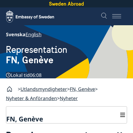
Sweden Abroad
Svenska
English
Representation
FN, Genève
Lokal tid
06:08
Utlandsmyndigheter
FN, Genève
Nyheter & Anföranden
Nyheter
FN, Genève
Kontakt