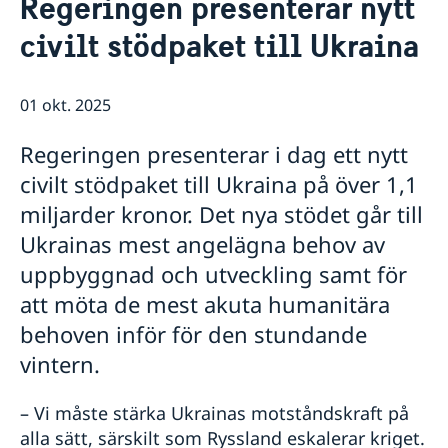
Regeringen presenterar nytt
Om oss
civilt stödpaket till Ukraina
Personal
Nyheter & Anföranden
Dataskyddspolicy
Nyheter
Sverige, FN & internationella organisationer
Anföranden
01 okt. 2025
Svenskar i FN & internationella jobb
Lediga tjänster
Regeringen presenterar i dag ett nytt
civilt stödpaket till Ukraina på över 1,1
miljarder kronor. Det nya stödet går till
Ukrainas mest angelägna behov av
uppbyggnad och utveckling samt för
att möta de mest akuta humanitära
behoven inför för den stundande
vintern.
– Vi måste stärka Ukrainas motståndskraft på
alla sätt, särskilt som Ryssland eskalerar kriget.