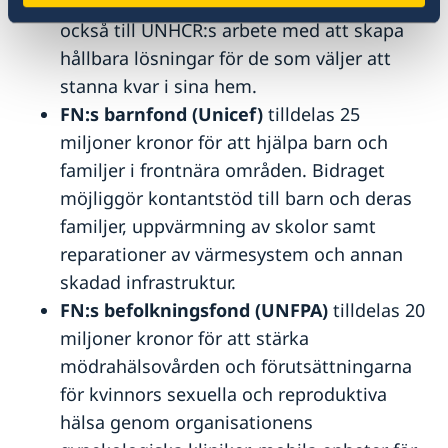
hjälp till tidig återhämtning. Stödet går
också till UNHCR:s arbete med att skapa
hållbara lösningar för de som väljer att
stanna kvar i sina hem.
FN:s barnfond (Unicef)
tilldelas 25
miljoner kronor för att hjälpa barn och
familjer i frontnära områden. Bidraget
möjliggör kontantstöd till barn och deras
familjer, uppvärmning av skolor samt
reparationer av värmesystem och annan
skadad infrastruktur.
FN:s befolkningsfond (UNFPA)
tilldelas 20
miljoner kronor för att stärka
mödrahälsovården och förutsättningarna
för kvinnors sexuella och reproduktiva
hälsa genom organisationens