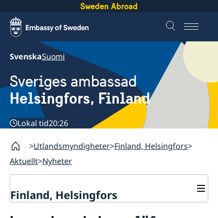
Sweden Abroad
Svenska
Suomi
Sveriges ambassad
Helsingfors, Finland
Lokal tid
20:26
Utlandsmyndigheter
Finland, Helsingfors
Aktuellt
Nyheter
Finland, Helsingfors
Kontakt