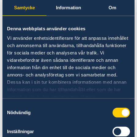
säger Langh-Lagerlöf.
Samtycke
Information
Om
Det nya konsulatet i Åbo invigs officiellt
23.1.2023 och till dess uppgifter hör bland
Denna webbplats använder cookies
annat att informera svenska medborgare i det
Vi använder enhetsidentifierare för att anpassa innehållet
egna verksamhetsområdet om rättigheter och
och annonserna till användarna, tillhandahålla funktioner
möjligheter att få hjälp i Finland, att lämna ut
för sociala medier och analysera vår trafik. Vi
pass och körkort, fungera som vallokal och
vidarebefordrar även sådana identifierare och annan
bistå ambassaden i samband med särskilda
information från din enhet till de sociala medier och
händelser. En allt viktigare uppgift är också att
annons- och analysföretag som vi samarbetar med.
främja svenskt näringsliv och bilateral handel
Dessa kan i sin tur kombinera informationen med annan
samt delta i kultursamarbeten med
information som du har tillhandahållit eller som de har
ambassaden.
samlat in när du har använt deras tjänster.
Samtyckesval
Nödvändig
Langh-Lagerlöf tar över efter Mikko Ketonen
som var honorärkonsul i Åbo i 42 år.
Inställningar