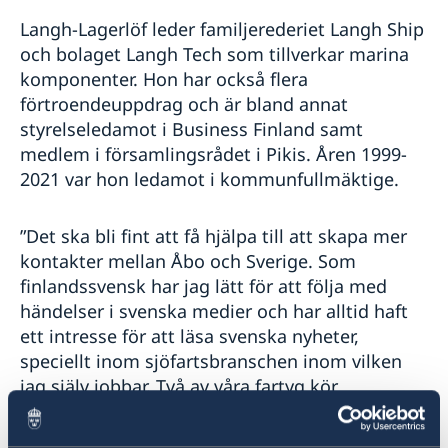
Langh-Lagerlöf leder familjerederiet Langh Ship
och bolaget Langh Tech som tillverkar marina
komponenter. Hon har också flera
förtroendeuppdrag och är bland annat
styrelseledamot i Business Finland samt
medlem i församlingsrådet i Pikis. Åren 1999-
2021 var hon ledamot i kommunfullmäktige.
”Det ska bli fint att få hjälpa till att skapa mer
kontakter mellan Åbo och Sverige. Som
finlandssvensk har jag lätt för att följa med
händelser i svenska medier och har alltid haft
ett intresse för att läsa svenska nyheter,
speciellt inom sjöfartsbranschen inom vilken
jag själv jobbar. Två av våra fartyg kör
regelbundet till Gävle och Söderköping och vi
har goda affärsrelationer med svenska bolag”,