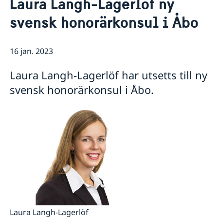
Laura Langh-Lagerlöf ny
Om oss
svensk honorärkonsul i Åbo
Ambassadören
Så stöttar vi svenska företag
Ambassadbyggnadens historia
Vi är en resurs för svenska företag
Aktuellt
Tidigare ambassadörer
Team Sweden
16 jan. 2023
Dataskyddspolicy
Nyheter
Så kan du få stöd
Svenska företag i Finland
Laura Langh-Lagerlöf har utsetts till ny
Anmäl handelshinder
svensk honorärkonsul i Åbo.
Laura Langh-Lagerlöf