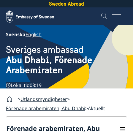
Sweden Abroad
Svenska
English
Sveriges ambassad
Abu Dhabi, Förenade
Arabemiraten
Lokal tid
08:19
Utlandsmyndigheter
Förenade arabemiraten, Abu Dhabi
Aktuellt
Förenade arabemiraten, Abu