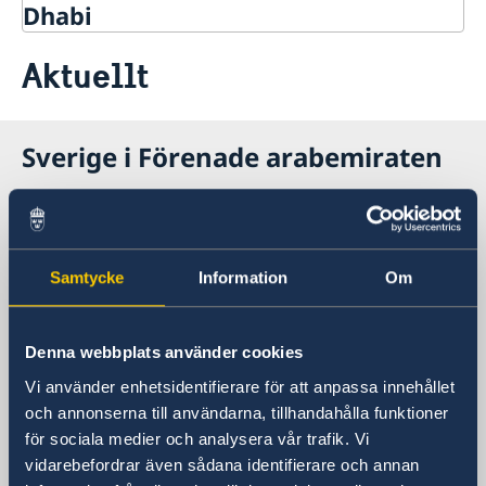
Dhabi
Kontakt
Aktuellt
Om oss
Ambassadens personal
Så stöttar vi svenska företag
Vi är en resurs för svenska företag
Sverige i Förenade arabemiraten
Aktuellt
Team Sweden
Nyheter
Så kan du få stöd
Svenska företag i Förenade arabemiraterna
Sveriges ambassad
Anmäl handelshinder
Besöksadress
Samtycke
Information
Om
12th floor, Al Otaiba Tower
Zayed the 1st Street (Electra Street)
crossing with 4th Street
Denna webbplats använder cookies
Postadress
Vi använder enhetsidentifierare för att anpassa innehållet
Embassy of Sweden
och annonserna till användarna, tillhandahålla funktioner
P.O. Box 31867
för sociala medier och analysera vår trafik. Vi
Abu Dhabi
vidarebefordrar även sådana identifierare och annan