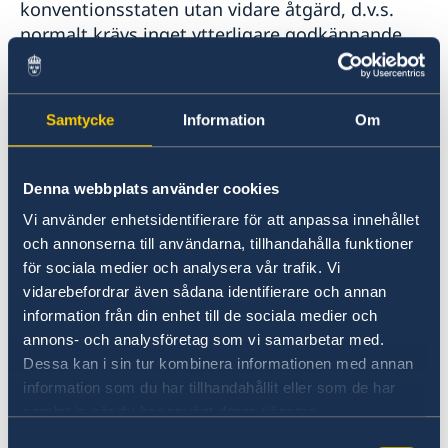
konventionsstaten utan vidare åtgärd, d.v.s.
Lokala lagar och sedvänjor
normalt krävs inget ytterligare godkännande
Kriminalitet och personlig säkerhet
från Sveriges ambassad.
Trafiksäkerhet
Resa i landet
I Sverige är det endast Notarius Publicus som
Samtycke
Information
Om
har behörighet att utfärda en apostille.
Notarius Publicus utses av länsstyrelsen i varje
län.
Denna webbplats använder cookies
Vi använder enhetsidentifierare för att anpassa innehållet
och annonserna till användarna, tillhandahålla funktioner
Att ett dokument förses med en apostille
för sociala medier och analysera vår trafik. Vi
innebär att Notarius Publicus intygar att en
vidarebefordrar även sådana identifierare och annan
namnteckning på en svensk handling är äkta, i
information från din enhet till de sociala medier och
vilken egenskap undertecknaren har skrivit på,
annons- och analysföretag som vi samarbetar med.
samt att sigill eller stämpel som finns på
Dessa kan i sin tur kombinera informationen med annan
handlingen är äkta. Intyget säger alltså inget
information som du har tillhandahållit eller som de har
om innehållet i handlingen.
samlat in när du har använt deras tjänster.
Samtyckesval