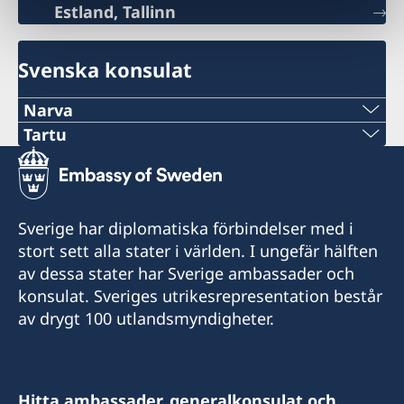
Estland, Tallinn
Svenska konsulat
Narva
Tel:
Tartu
Tel:
+372 356 5670
+372 50 46570
E-post:
Sverige har diplomatiska förbindelser med i
E-post:
stort sett alla stater i världen. I ungefär hälften
info@narvagate.eu
av dessa stater har Sverige ambassader och
madis.kanarbik@norden.ee
Narva Gate OÜ
konsulat. Sveriges utrikesrepresentation består
Kose 12, 20103 Narva
Nordiska Ministerrådets representation i Tartu
av drygt 100 utlandsmyndigheter.
Raekoja plats 8, Tartu
Besökstid:
Onsdagar och torsdagar kl. 10–12
Besökstid:
Hitta ambassader, generalkonsulat och
Måndagar och onsdagar kl 10–12