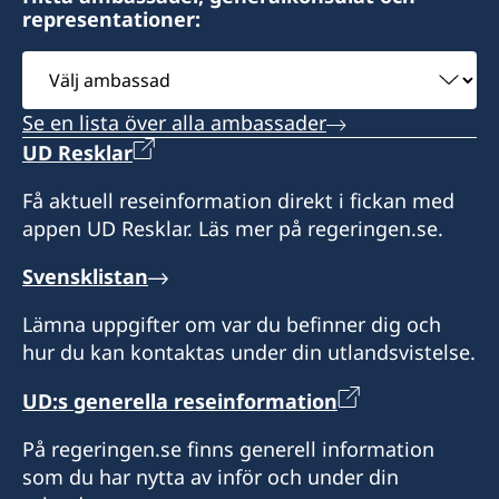
Honorärkonsul
representationer:
Stängt för sommarsemester den 6–31 juli.
Välj
Jaanus Mikk
ambassad
Honorärkonsul
Se en lista över alla ambassader
Madis Kanarbik
UD Resklar
Få aktuell reseinformation direkt i fickan med
appen UD Resklar. Läs mer på regeringen.se.
Svensklistan
Lämna uppgifter om var du befinner dig och
hur du kan kontaktas under din utlandsvistelse.
UD:s generella reseinformation
På regeringen.se finns generell information
som du har nytta av inför och under din