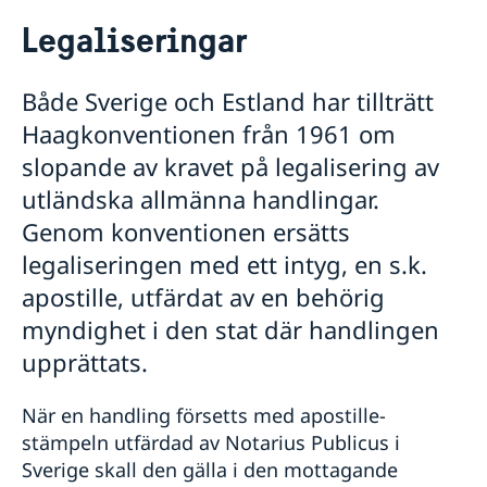
Rösta i Estland
Legaliseringar
Hjälp till svenskar i Estland
Rösta i Estland
Både Sverige och Estland har tillträtt
Akut hjälp
Haagkonventionen från 1961 om
Larmcentraler
Juridisk hjälp i Estland
Pass och nationellt id-kort i Estland
slopande av kravet på legalisering av
Registrera nyfödd utomlands - samordningsnummer
utländska allmänna handlingar.
och namnanmälan
Genom konventionen ersätts
Gifta sig i Estland
legaliseringen med ett intyg, en s.k.
Legaliseringar
Reseinformation
apostille, utfärdat av en behörig
myndighet i den stat där handlingen
Ambassadens reseinformation
upprättats.
Aktuella händelser
Om olyckan är framme
Allmänna säkerhetsläget
Hjälp till självhjälp
Terrorism
När en handling försetts med apostille-
Naturförhållanden och katastrofer
stämpeln utfärdad av Notarius Publicus i
In- och utresebestämmelser
Sverige skall den gälla i den mottagande
Hälso- och sjukvård