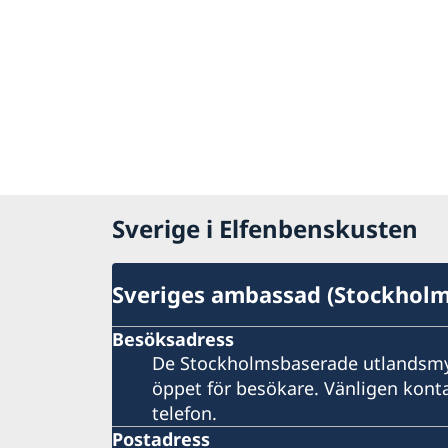
Sverige i Elfenbenskusten
Sveriges ambassad (Stockhol
Besöksadress
De Stockholmsbaserade utlandsmy
öppet för besökare. Vänligen konta
telefon.
Postadress