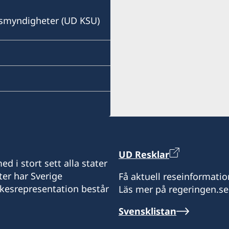
E-post:
ndsmyndigheter (UD KSU)
abidjan.swecons@aviso.c
Consulate of Sweden
Quartier France
Résidence Boursault
Grand-Bassam
Abidjan
Elfenbenskusten
Måndag-fredag: 09.00-16
UD Resklar
Honorärkonsul
d i stort sett alla stater
ter har Sverige
Få aktuell reseinformatio
Raymond Sauhi
ikesrepresentation består
Läs mer på regeringen.se
Svensklistan