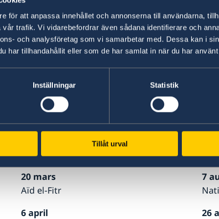
cookies
resa kan göras på konsulatet i Abidjan. Passet g
e för att anpassa innehållet och annonserna till användarna, tillh
att få det. För mer information kontakta konsul
vår trafik. Vi vidarebefordrar även sådana identifierare och anna
nnons- och analysföretag som vi samarbetar med. Dessa kan i sin
har tillhandahållit eller som de har samlat in när du har använt 
Lokala helgdagar 2026 då konsulatet håller s
Inställningar
Statistik
1 januari
25 
Nyårsdagen
Ann
16 mars
27 
Tillåt urval
Laylat al-Qadr
Aîd
20 mars
7 a
Aïd el-Fitr
Nat
6 april
26 