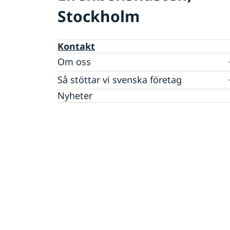
Stockholm
Kontakt
Om oss
Dataskyddspolicy (GDPR)
Så stöttar vi svenska företag
Vi är en resurs för svenska företag
Nyheter
Team Sweden
Så kan du få stöd
Svenska företag i Elfenbenskusten
Anmäl handelshinder