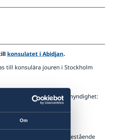
ill
konsulatet i Abidjan
.
as till konsulära jouren i Stockholm
kta närmaste svenska passmyndighet:
Om
ltighetstid för en nära förestående