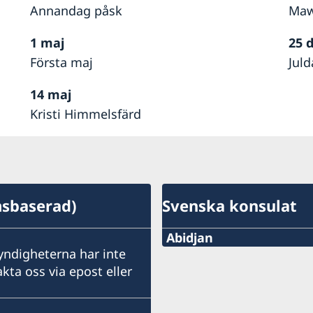
Annandag påsk
Maw
1 maj
25 
Första maj
Jul
14 maj
Kristi Himmelsfärd
msbaserad)
Svenska konsulat
Abidjan
ndigheterna har inte
Telefon:
kta oss via epost eller
+225 27 21 31 25 96