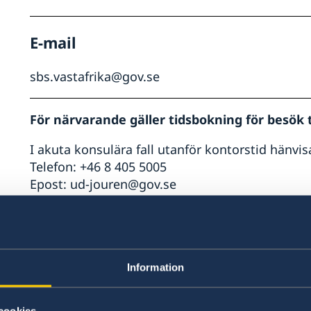
E-mail
sbs.vastafrika@gov.se
För närvarande gäller tidsbokning för besök t
I akuta konsulära fall utanför kontorstid hänvis
Telefon: +46 8 405 5005
Epost: ud-jouren@gov.se
För ansökan om ordinarie svenskt pass, konta
Ambassaden Rabat
Information
Ambassaden Abuja
Ansökan om provisoriskt pass med begränsad gi