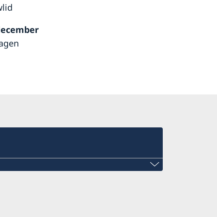
lid
december
dagen