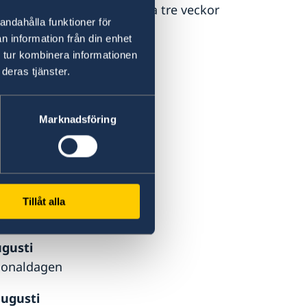
örs i Sverige och det tar ca tre veckor
andahålla funktioner för
atet.
n information från din enhet
 tur kombinera informationen
deras tjänster.
tängt:
Marknadsföring
maj
andag pingst
maj
Tillåt alla
 al-Adha
ugusti
ionaldagen
augusti