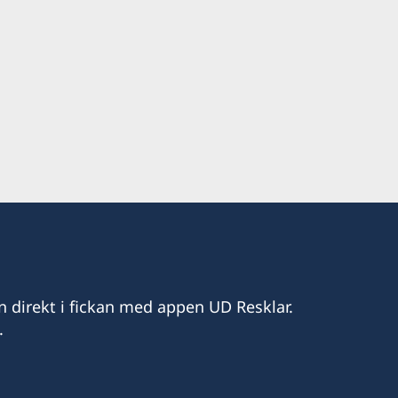
i
.00
n direkt i fickan med appen UD Resklar.
.