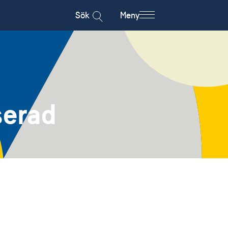
Sök
Meny
serad