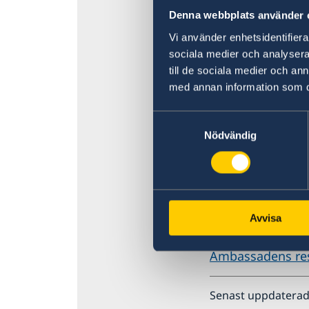
Trafiksäkerhet
stort antal döda
Denna webbplats använder 
Övriga upplysningar
Vi använder enhetsidentifierar
Den islamiska rö
sociala medier och analysera 
demonstrationer 
till de sociala medier och a
demonstrationer
med annan information som du 
Antalet attacker 
Samtyckesval
nordöstra Nigeri
Nödvändig
Islamiska staten
Med anledning av
uppmärksamhet. 
ambassadens res
Avvisa
eventuella råd 
Ambassadens re
Senast uppdaterad 