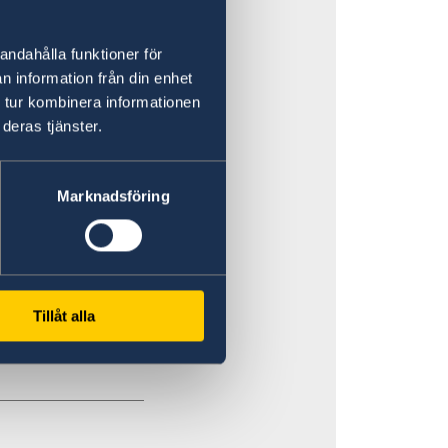
et.
andahålla funktioner för
ort varsel till
n information från din enhet
ande
 tur kombinera informationen
deras tjänster.
en Borno i
grupper som
Marknadsföring
a särskild
a dig med
 myndigheters
Tillåt alla