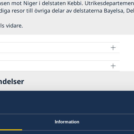
sen mot Niger i delstaten Kebbi. Utrikesdepartemen
iga resor till övriga delar av delstaterna Bayelsa, De
ls vidare.
ndelser
esebestämmelser gäller från 18 juni 2025
sebestämmelser gäller från 18 juni 2025, läs mer und
ämmelser
nedan.
Information
taten Benue har eskalerat. Attacker mot byn Yelewata 