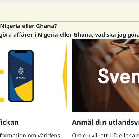
l Nigeria eller Ghana?
göra affärer i Nigeria eller Ghana, vad ska jag gör
r och följer reseinformationen för
Nigeria
respektiv
arigt för hela Västafrika, och kan svara på frågor ell
an
.
fickan
Anmäl din utlandsv
nformation om världens
Om du vill att UD eller a