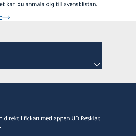
det kan du anmäla dig till svensklistan.
n
Lagos
,
n direkt i fickan med appen UD Resklar.
.