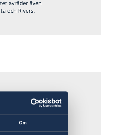
tet avråder även
lta och Rivers.
er rubriken
In-
Om
har vållat ett