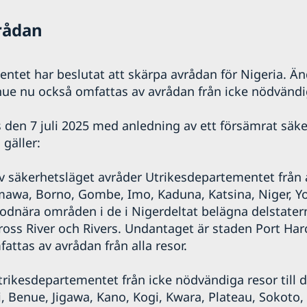
vrådan
ntet har beslutat att skärpa avrådan för Nigeria. Ä
nue nu också omfattas av avrådan från icke nödvändi
s den 7 juli 2025 med anledning av ett försämrat säk
gäller:
 säkerhetsläget avråder Utrikesdepartementet från all
mawa, Borno, Gombe, Imo, Kaduna, Katsina, Niger, Y
lodnära områden i de i Nigerdeltat belägna delstate
ross River och Rivers. Undantaget är staden Port Har
attas av avrådan från alla resor.
trikesdepartementet från icke nödvändiga resor till d
 Benue, Jigawa, Kano, Kogi, Kwara, Plateau, Sokoto,