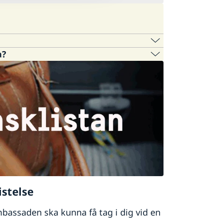
a?
e
Ghana
.
er hänvisa dig vidare.
istelse
mbassaden ska kunna få tag i dig vid en