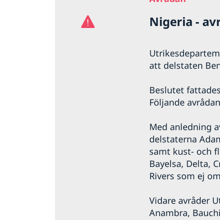
Nigeria - a
Utrikesdeparteme
att delstaten Be
Beslutet fattade
Följande avrådan 
Med anledning av
delstaterna Ada
samt kust- och f
Bayelsa, Delta, C
Rivers som ej omf
Vidare avråder U
Anambra, Bauchi,