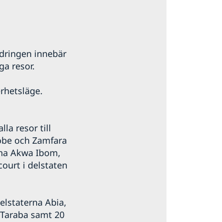
ndringen innebär
ga resor.
erhetsläge.
a resor till
obe och Zamfara
rna Akwa Ibom,
court i delstaten
elstaterna Abia,
 Taraba samt 20