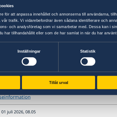
 och många människor befinner sig på flykt i områd
cookies
e för att anpassa innehållet och annonserna till användarna, tillh
relsen i Nigeria (IMN) uppmanar återkommande med k
vår trafik. Vi vidarebefordrar även sådana identifierare och anna
i Abuja och andra städer i Nigeria. Vid tidigare likn
nnons- och analysföretag som vi samarbetar med. Dessa kan i sin
 har det förekommit våldsinslag.
har tillhandahållit eller som de har samlat in när du har använt 
mot regeringsstyrkor har ökat. Militärbaser i delstat
a har attackerats och mycket material tillgripits av 
Inställningar
Statistik
 – Västafrikaprovinsen (ISWAP).
 detta ovan uppmanar vi svenskar i Nigeria att iaktt
Undvik demonstrationer och folksamlingar, bekant
einformation och följ lokal media samt nigerianska
Tillåt urval
och rekommendationer.
seinformation
01 juli 2026, 08.05