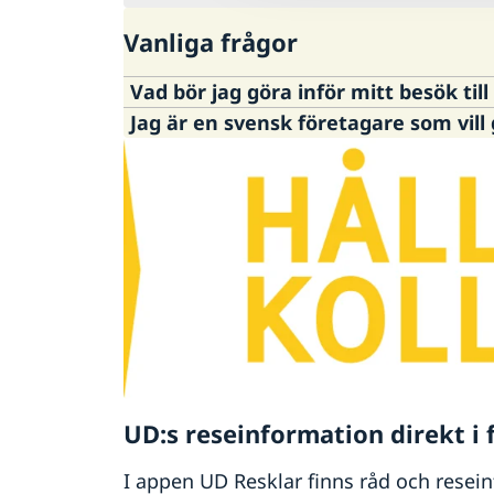
Vanliga frågor
Vad bör jag göra inför mitt besök til
Jag är en svensk företagare som vill 
Ambassaden rekommenderar att du läse
Business Sweden i Casablanca
är ansv
Anmäl dig också till den s.k.
Svensklist
UD:s reseinformation direkt i 
I appen UD Resklar finns råd och resei