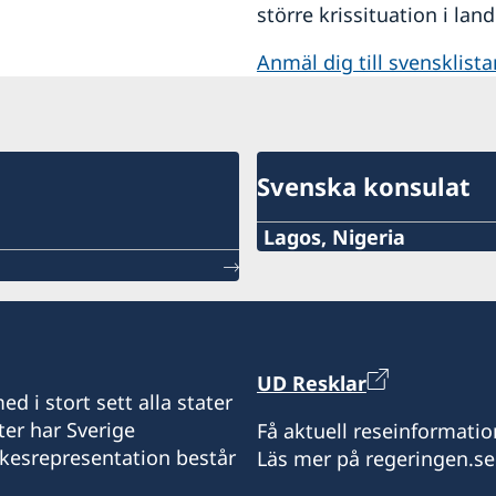
större krissituation i lan
Anmäl dig till svensklista
Svenska konsulat
Lagos, Nigeria
Consulate of Sweden in 
Landmark Towers
5B Water Corporation Rd
Victoria Island,
UD Resklar
101241, Lagos, Nigeria
d i stort sett alla stater
ter har Sverige
Få aktuell reseinformatio
ikesrepresentation består
Läs mer på regeringen.se