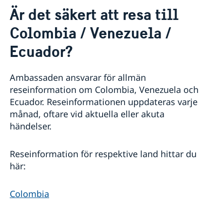
Kontakt
Är det säkert att resa till
Boka tid för intervjuer
Om oss
Colombia / Venezuela /
Lediga tjänster
Så stöttar vi svenska företag
Dataskyddspolicy för utlandsmyndigheterna
Ecuador?
Vi är en resurs för svenska företag
Utvecklingssamarbete
Team Sweden
Utvecklingssamarbetet med Colombia
Nyheter
Så kan du få stöd
Ambassaden ansvarar för allmän
Det regionala utvecklingssamarbetet i Latinamerika
Svenska företag i Colombia
reseinformation om Colombia, Venezuela och
Svenska företag i Ecuador
Ecuador. Reseinformationen uppdateras varje
Anmäl handelshinder
månad, oftare vid aktuella eller akuta
händelser.
Reseinformation för respektive land hittar du
här:
Colombia