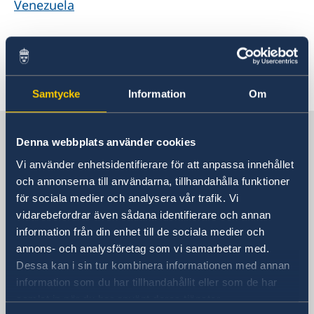
Venezuela
Ecuador
Senast uppdaterad 11 jan. 2018, 14.56
Samtycke
Information
Om
Sverige i Bogotá
Denna webbplats använder cookies
Vi använder enhetsidentifierare för att anpassa innehållet
SVERIGES AMBASSAD
och annonserna till användarna, tillhandahålla funktioner
för sociala medier och analysera vår trafik. Vi
Besöksadress
vidarebefordrar även sådana identifierare och annan
Calle 72A No. 5-83, piso 8
information från din enhet till de sociala medier och
Edificio Avenida Chile
annons- och analysföretag som vi samarbetar med.
Bogotá, D. C.
Dessa kan i sin tur kombinera informationen med annan
information som du har tillhandahållit eller som de har
Postadress
samlat in när du har använt deras tjänster.