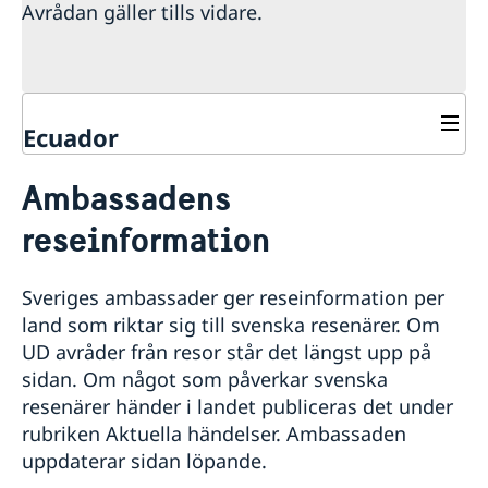
Avrådan gäller tills vidare.
Ecuador
Rösta i Ecuador
Ambassadens
Hjälp till svenskar i Ecuador
reseinformation
Rösta i Ecuador
Reseinformation
Akut hjälp
Ambassadens reseinformation
Pass utomlands
Sveriges ambassader ger reseinformation per
Aktuella händelser
Förnyelse av pass för vuxna
Hjälp kring medborgarskap
land som riktar sig till svenska resenärer. Om
In- och utresebestämmelser
Första ansökan om pass för barn under 18 år
Körkort
UD avråder från resor står det längst upp på
Allmänna säkerhetsläget
Provisoriskt pass
Legaliseringar
sidan. Om något som påverkar svenska
Terrorism
Nationellt id-kort
Avgifter
Naturförhållanden och katastrofer
resenärer händer i landet publiceras det under
Samordningsnummer
Anmäl din utlandsvistelse
Hälso- och sjukvård
rubriken Aktuella händelser. Ambassaden
Arv i internationella situationer
Lokala lagar och sedvänjor
uppdaterar sidan löpande.
Kriminalitet och personlig säkerhet