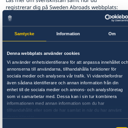
Läs mer om svensklistan samt hur du
registrerar dig på Sweden Abroads webbplats:
Svensklistan
Håll kontakten med dina anhöriga
Samtycke
Information
Om
Informera anhöriga om dina resplaner, resrutt,
boende, resesällskap samt om hur du kommer
Denna webbplats använder cookies
vara nåbar under vistelsen.
Vi använder enhetsidentifierare för att anpassa innehållet oc
annonserna till användarna, tillhandahålla funktioner för
Läs mer om UD:s reseinformation på
sociala medier och analysera vår trafik. Vi vidarebefordrar
Regeringens webbplats:
även sådana identifierare och annan information från din
UD:s reseinformation
enhet till de sociala medier och annons- och analysföretag
som vi samarbetar med. Dessa kan i sin tur kombinera
informationen med annan information som du har
Terrorism
tillhandahållit eller som de har samlat in när du har använt
deras tjänster.
Det finns en ökad risk för bombattentat i
Ecuador, främst med kopplingar till organiserad
Samtyckesval