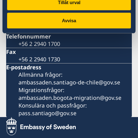
Tillåt urval
Embajada de Suecia
Av. Apoquindo 2929, våning 3
Las Condes, Santiago de Chile
Avvisa
Chile
Telefonnummer
+56 2 2940 1700
Fax
+56 2 2940 1730
E-postadress
Allmänna frågor:
ambassaden.santiago-de-chile@gov.se
Migrationsfrågor:
ambassaden.bogota-migration@gov.se
Konsulära och passfrågor:
pass.santiago@gov.se