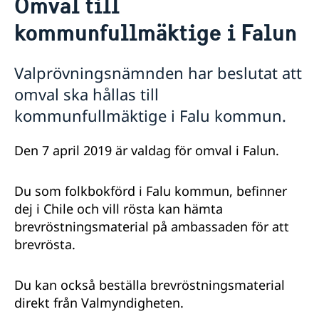
Omval till
Lediga tjänster
Så stöttar vi svenska företag
kommunfullmäktige i Falun
Praktik
Vi är en resurs för svenska företag
Kontakt och Öppettider
Avgifter
Team Sweden
Nyheter och aktiviteter
Dataskyddspolicy (GDPR)
Så kan du få stöd
Valprövningsnämnden har beslutat att
Nyheter
Svenska företag i Chile
omval ska hållas till
Chilensk-svenska kulturinstitutet i Chile
Anmäl handelshinder
Svenskar i Världen
kommunfullmäktige i Falu kommun.
Svenska kyrkan
Svenska skolan
Den 7 april 2019 är valdag för omval i Falun.
Du som folkbokförd i Falu kommun, befinner
dej i Chile och vill rösta kan hämta
brevröstningsmaterial på ambassaden för att
brevrösta.
Du kan också beställa brevröstningsmaterial
direkt från Valmyndigheten.