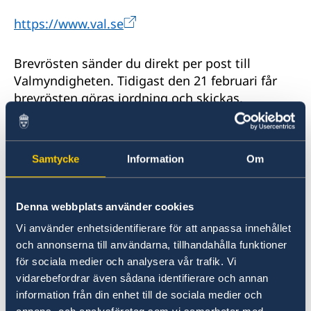
https://www.val.se
Brevrösten sänder du direkt per post till
Valmyndigheten. Tidigast den 21 februari får
brevrösten göras iordning och skickas.
Kontakta ambassaden per mail:
ambassaden.santiago-de-chile@gov.se
, telefon
Samtycke
Information
Om
+56229401700 eller besök oss under
öppettiden: måndag – fredag 9:00 – 11:00 om
du vill hämta brevröstningsmaterial.
Denna webbplats använder cookies
Vi använder enhetsidentifierare för att anpassa innehållet
Information om röstmottagning inför EU-
och annonserna till användarna, tillhandahålla funktioner
för sociala medier och analysera vår trafik. Vi
valet den 26 maj finner du i följande länkar:
vidarebefordrar även sådana identifierare och annan
information från din enhet till de sociala medier och
Rösta utomlands