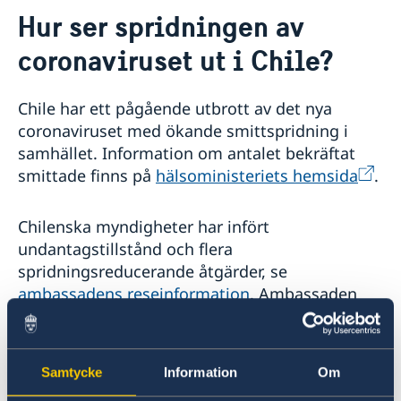
Om ambassaden
Hur ser spridningen av
Lediga tjänster
Så stöttar vi svenska företag
coronaviruset ut i Chile?
Praktik
Vi är en resurs för svenska företag
Kontakt och Öppettider
Avgifter
Team Sweden
Nyheter och aktiviteter
Dataskyddspolicy (GDPR)
Så kan du få stöd
Chile har ett pågående utbrott av det nya
Nyheter
Svenska företag i Chile
coronaviruset med ökande smittspridning i
Chilensk-svenska kulturinstitutet i Chile
Anmäl handelshinder
samhället. Information om antalet bekräftat
Svenskar i Världen
smittade finns på
hälsoministeriets hemsida
.
Svenska kyrkan
Svenska skolan
Chilenska myndigheter har infört
undantagstillstånd och flera
spridningsreducerande åtgärder, se
ambassadens reseinformation
. Ambassaden
uppmanar svenskar i Chile att följa
händelseutvecklingen, ambassadens
reseinformation och lokala myndigheters
Samtycke
Information
Om
anvisningar samt vara beredda på att