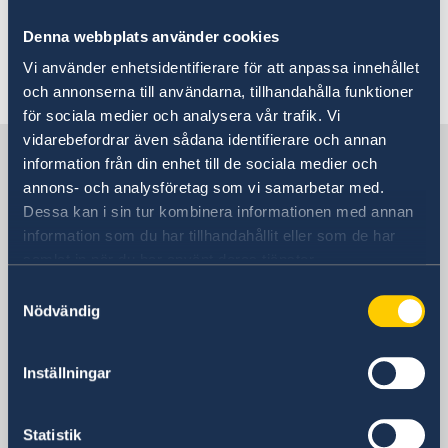
ytterligare åtgärder kan införas med kort
varsel.
Denna webbplats använder cookies
Vi använder enhetsidentifierare för att anpassa innehållet
Senast uppdaterad 16 apr. 2020, 15.39
och annonserna till användarna, tillhandahålla funktioner
för sociala medier och analysera vår trafik. Vi
vidarebefordrar även sådana identifierare och annan
Sverige i Chile
information från din enhet till de sociala medier och
annons- och analysföretag som vi samarbetar med.
Dessa kan i sin tur kombinera informationen med annan
SVERIGES AMBASSAD
information som du har tillhandahållit eller som de har
samlat in när du har använt deras tjänster.
Besöksadress
Av. Apoquindo 2929, våning 3
Samtyckesval
Nödvändig
Las Condes, Santiago de Chile
(Närmaste metro: Tobalaba eller El Golf)
Postadress
Inställningar
Embajada de Suecia
Av. Apoquindo 2929, våning 3
Statistik
Las Condes, Santiago de Chile