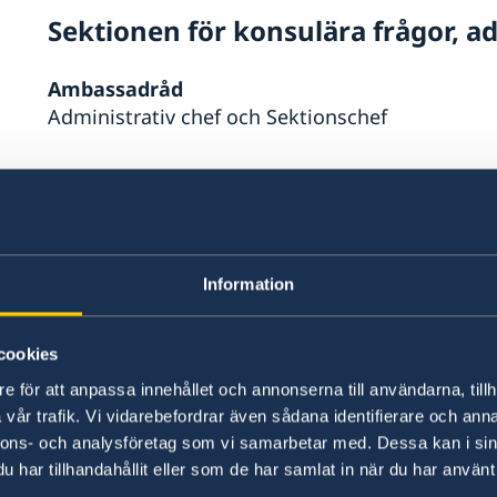
Sektionen för konsulära frågor, a
Ambassadråd
Administrativ chef och Sektionschef
Migrations- och konsulär handläggare
Migrations- och administrativ handläggare
Information
Kontoret för Innovation och forskning
cookies
osi.brasilia@gov.se
e för att anpassa innehållet och annonserna till användarna, tillh
vår trafik. Vi vidarebefordrar även sådana identifierare och anna
Innovations- och forskningsrådgivare
nnons- och analysföretag som vi samarbetar med. Dessa kan i sin
Vakant
har tillhandahållit eller som de har samlat in när du har använt 