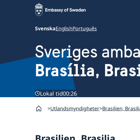
Svenska
English
Português
Sveriges amb
Brasília, Bras
Lokal tid
00:26
Utlandsmyndigheter
Brasilien, Brasil
Brasilien, Brasilia