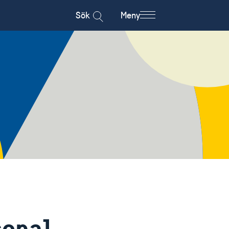
Sök
Meny
sonal