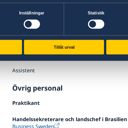
Innovations- och forskningsassistent
tf. kontorschef, forskningsrådgivare
Inställningar
Statistik
Sektionen för Försvarsfrågor
Tillåt urval
Försvarsattaché
Assistent
Övrig personal
Praktikant
Handelssekreterare och landschef i Brasilien
Business Sweden