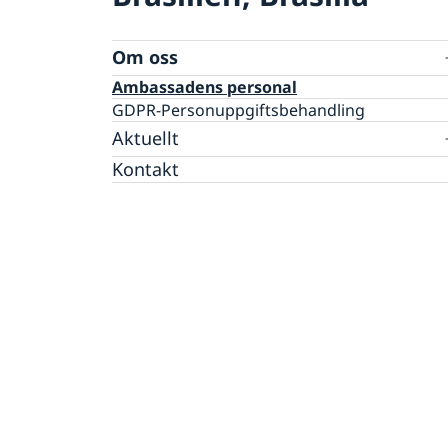
Om oss
Ambassadens personal
GDPR-Personuppgiftsbehandling
Aktuellt
Kontakt
Nyheter
Karneval i Brasilien 2026
Kalendarium