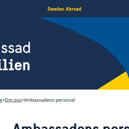
Sweden Abroad
assad
ilien
ia
Om oss
Ambassadens personal
Ambassadens per