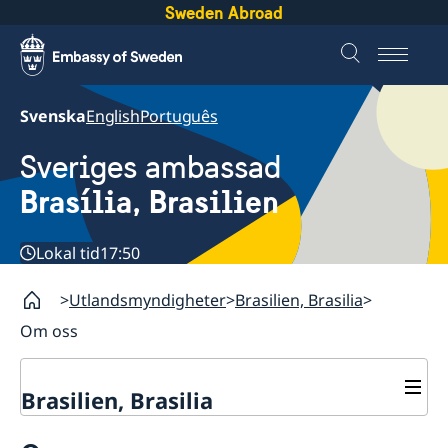
Sweden Abroad
Svenska
English
Português
Sveriges ambassad
Brasília, Brasilien
Lokal tid
17:50
Utlandsmyndigheter
Brasilien, Brasilia
Om oss
Brasilien, Brasilia
Om oss