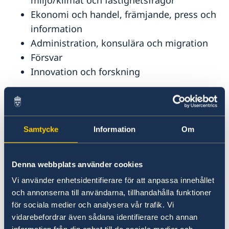
miljö/klimat och fastighetsfrågor
Ekonomi och handel, främjande, press och
information
Administration, konsulära och migration
Försvar
Innovation och forskning
Ambassadens adress och öppettider, se
Kontakt
.
Samtycke
Information
Om
Svenska medborgare som befinner sig i nöd i
Brasilien kan under ambassadens öppettider
nå Sveriges ambassad på telefonnummer +55
Denna webbplats använder cookies
61 99890 4716.
Vi använder enhetsidentifierare för att anpassa innehållet
och annonserna till användarna, tillhandahålla funktioner
UD:s konsulära nödjour kan nås dygnet runt på
för sociala medier och analysera vår trafik. Vi
direktnummer: +46 8 405 50 05.
vidarebefordrar även sådana identifierare och annan