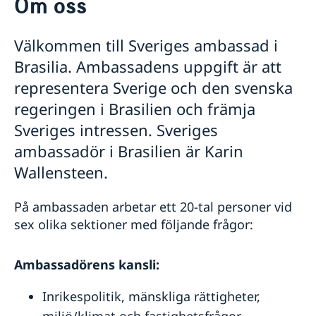
Om oss
Ambassadens personal
Aktuellt
GDPR-Personuppgiftsbehandling
Kontakt
Nyheter
Välkommen till Sveriges ambassad i
Karneval i Brasilien 2026
Kalendarium
Brasilia. Ambassadens uppgift är att
representera Sverige och den svenska
regeringen i Brasilien och främja
Sveriges intressen. Sveriges
ambassadör i Brasilien är Karin
Wallensteen.
På ambassaden arbetar ett 20-tal personer vid
sex olika sektioner med följande frågor:
Ambassadörens kansli:
Inrikespolitik, mänskliga rättigheter,