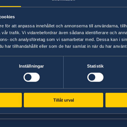
15 feb. 2023
cookies
Utrikesdeklarationen 2023
e för att anpassa innehållet och annonserna till användarna, tillh
vår trafik. Vi vidarebefordrar även sådana identifierare och anna
nnons- och analysföretag som vi samarbetar med. Dessa kan i sin
«
1
...
3
4
5
6
7
»
har tillhandahållit eller som de har samlat in när du har använt 
govina
Inställningar
Statistik
Tillåt urval