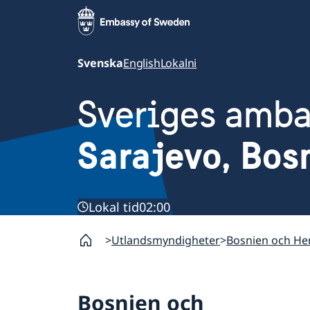
Svenska
English
Lokalni
Sveriges amb
Sarajevo, Bos
Lokal tid
02:00
Utlandsmyndigheter
Bosnien och Her
Bosnien och