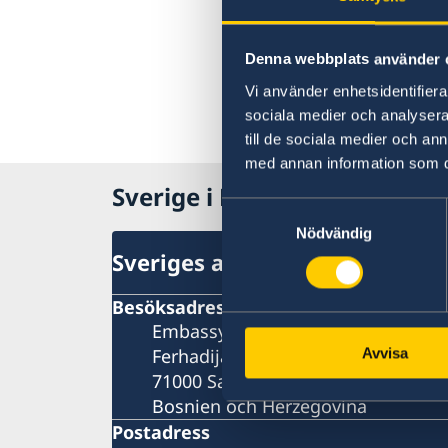
Denna webbplats använder 
Vi använder enhetsidentifierar
sociala medier och analysera 
till de sociala medier och a
med annan information som du 
Sverige i Bosnien och Herce
Samtyckesval
Nödvändig
Sveriges ambassad
Besöksadress
Embassy of Sweden
Ferhadija 20
Avvisa
71000 Sarajevo
Bosnien och Herzegovina
Postadress