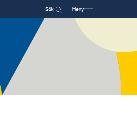
Sök
Meny