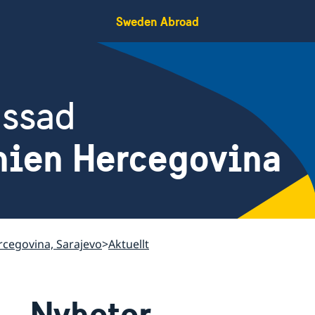
Sweden Abroad
assad
nien Hercegovina
cegovina, Sarajevo
Aktuellt
Nyheter