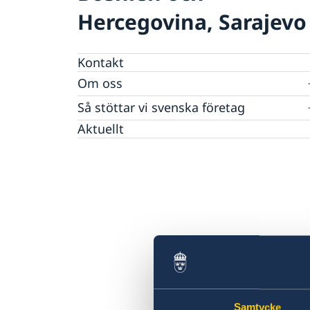
Hercegovina, Sarajevo
Kontakt
Om oss
Data protection policy
Så stöttar vi svenska företag
Vi är en resurs för svenska företag
Aktuellt
Team Sweden
Så kan du få stöd
Anmäl handelshinder
Samtycke