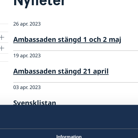
26 apr. 2023
Ambassaden stängd 1 och 2 maj
19 apr. 2023
Ambassaden stängd 21 april
03 apr. 2023
Svensklistan
21 feb. 2023
Ambassaden stängd 22 februari
Information