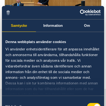
Samtycke
Information
Om
Photo: Anders Löwdin/Riksdagen
Denna webbplats använder cookies
Ta del av och läs
Vi använder enhetsidentifierare för att anpassa innehållet
och annonserna till användarna, tillhandahålla funktioner
utrikesdeklarationen 2023.
för sociala medier och analysera vår trafik. Vi
vidarebefordrar även sådana identifierare och annan
Tal: Utrikesdeklarationen på regeringens
information från din enhet till de sociala medier och
webbplats
annons- och analysföretag som vi samarbetar med.
Pressmeddelande om utrikesdeklarationen på
Dessa kan i sin tur kombinera informationen med annan
regeringens webbplats
information som du har tillhandahållit eller som de har
samlat in när du har använt deras tjänster.
Sverige i Bosnien och
Hercegovina
Samtyckesval