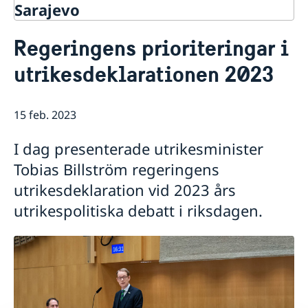
Sarajevo
Kontakt
Regeringens prioriteringar i
Om oss
utrikesdeklarationen 2023
Data protection policy
Så stöttar vi svenska företag
Vi är en resurs för svenska företag
Aktuellt
Team Sweden
15 feb. 2023
Så kan du få stöd
Anmäl handelshinder
I dag presenterade utrikesminister
Tobias Billström regeringens
utrikesdeklaration vid 2023 års
utrikespolitiska debatt i riksdagen.