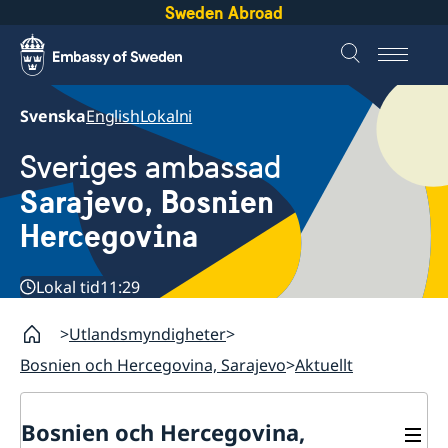
Sweden Abroad
Svenska
English
Lokalni
Sveriges ambassad
Sarajevo, Bosnien
Hercegovina
Lokal tid
11:29
Utlandsmyndigheter
Bosnien och Hercegovina, Sarajevo
Aktuellt
Bosnien och Hercegovina,