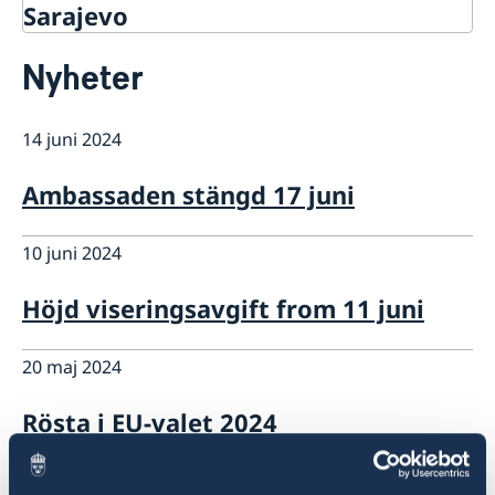
Sarajevo
Kontakt
Nyheter
Om oss
Data protection policy
Så stöttar vi svenska företag
14 juni 2024
Vi är en resurs för svenska företag
Aktuellt
Team Sweden
Ambassaden stängd 17 juni
Så kan du få stöd
Anmäl handelshinder
10 juni 2024
Höjd viseringsavgift from 11 juni
20 maj 2024
Rösta i EU-valet 2024
13 maj 2024