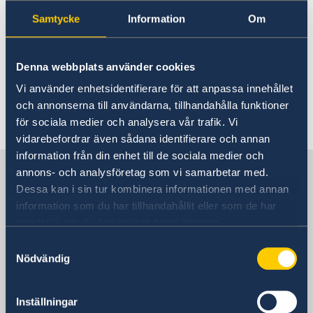
Samtycke
Information
Om
Nya avgifter from 13 maj 2024
30 apr. 2024
Denna webbplats använder cookies
Vi använder enhetsidentifierare för att anpassa innehållet
Ambassaden stängd 1-3 maj
och annonserna till användarna, tillhandahålla funktioner
för sociala medier och analysera vår trafik. Vi
«
1
...
3
4
5
6
7
»
vidarebefordrar även sådana identifierare och annan
information från din enhet till de sociala medier och
Sverige i Bosnien och
annons- och analysföretag som vi samarbetar med.
Hercegovina
Dessa kan i sin tur kombinera informationen med annan
information som du har tillhandahållit eller som de har
samlat in när du har använt deras tjänster.
Sveriges ambassad
Samtyckesval
Nödvändig
Besöksadress
Embassy of Sweden
Ferhadija 20
Inställningar