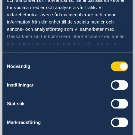
och annonserna till användarna, tillhandahålla funktioner
för sociala medier och analysera vår trafik. Vi
Sveriges ambassad
vidarebefordrar även sådana identifierare och annan
information från din enhet till de sociala medier och
Besöksadress
annons- och analysföretag som vi samarbetar med.
Embassy of Sweden
Dessa kan i sin tur kombinera informationen med annan
Ferhadija 20
information som du har tillhandahållit eller som de har
71000 Sarajevo
samlat in när du har använt deras tjänster.
Bosnien och Herzegovina
Samtyckesval
Postadress
Nödvändig
Embassy of Sweden
Ferhadija 20
71000 Sarajevo
Inställningar
Bosnien och Herzegovina
Telefonnummer
Statistik
+387 33 27 60 30
Fax
Marknadsföring
Ambassadens fax
+387-33 27 60 60