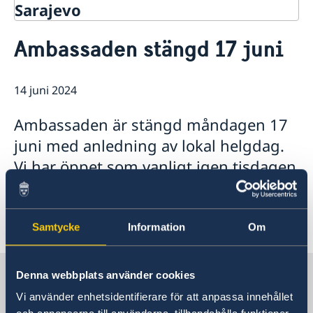
Sarajevo
Kontakt
Ambassaden stängd 17 juni
Om oss
Data protection policy
Så stöttar vi svenska företag
14 juni 2024
Vi är en resurs för svenska företag
Aktuellt
Team Sweden
Ambassaden är stängd måndagen 17
Så kan du få stöd
juni med anledning av lokal helgdag.
Anmäl handelshinder
Vi har öppet som vanligt igen tisdagen
18 juni.
Samtycke
Information
Om
Sverige i Bosnien och
Denna webbplats använder cookies
Hercegovina
Vi använder enhetsidentifierare för att anpassa innehållet