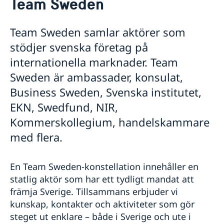
Team Sweden
Om oss
Ambassadens personal
Så stöttar vi svenska företag
Team Sweden samlar aktörer som
Dataskyddspolicy för utlandsmyndigheterna
Vi är en resurs för svenska företag
stödjer svenska företag på
Team Sweden
internationella marknader. Team
Så kan du få stöd
Svenska företag i Bolivia
Sweden är ambassader, konsulat,
Anmäl handelshinder
Business Sweden, Svenska institutet,
Aktuellt
EKN, Swedfund, NIR,
Anmäl din utlandsvistelse
Kommerskollegium, handelskammare
Nyheter
med flera.
Kalendarium
En Team Sweden-konstellation innehåller en
statlig aktör som har ett tydligt mandat att
främja Sverige. Tillsammans erbjuder vi
kunskap, kontakter och aktiviteter som gör
steget ut enklare – både i Sverige och ute i