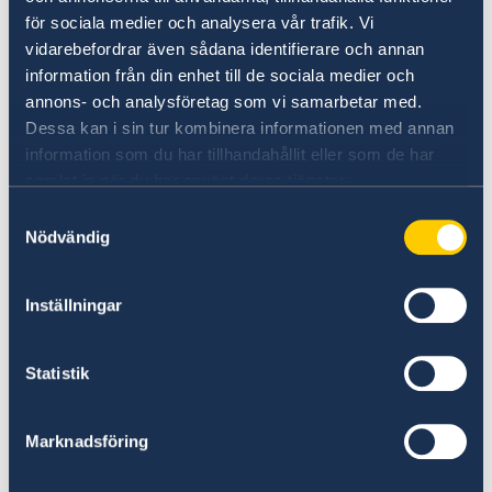
Kommerskollegium
för sociala medier och analysera vår trafik. Vi
vidarebefordrar även sådana identifierare och annan
information från din enhet till de sociala medier och
Sharingsweden.se
annons- och analysföretag som vi samarbetar med.
Dessa kan i sin tur kombinera informationen med annan
Du kan också kontakta dessa handelskammare
information som du har tillhandahållit eller som de har
i Bolivia:
samlat in när du har använt deras tjänster.
Samtyckesval
Bolivias nationella handelskammare
Nödvändig
CAINCO handelskammare
Inställningar
National Chaimber of Industry
Statistik
Marknadsföring
Senast uppdaterad 18 dec. 2025, 14.32