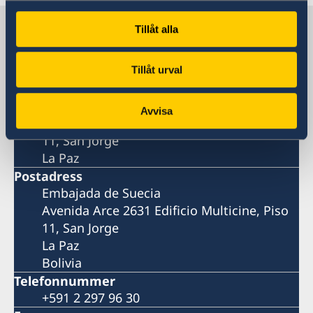
Sverige i Bolivia
Tillåt alla
Tillåt urval
SVERIGES AMBASSAD
Besöksadress
Avvisa
Avenida Arce 2631 Edificio Multicine, Piso
11, San Jorge
La Paz
Postadress
Embajada de Suecia
Avenida Arce 2631 Edificio Multicine, Piso
11, San Jorge
La Paz
Bolivia
Telefonnummer
+591 2 297 96 30