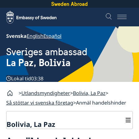
Sweden Abroad
Svenska
English
Español
Sveriges ambassad
La Paz, Bolivia
Lokal tid
03:38
Utlandsmyndigheter
Bolivia, La Paz
Så stöttar vi svenska företag
Anmäl handelshinder
Bolivia, La Paz
Kontakt