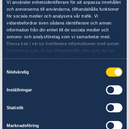
Vi använder enhetsidentifierare för att anpassa innehållet
Mer information
och annonserna till användarna, tillhandahålla funktioner
för sociala medier och analysera vår trafik. Vi
SOLVIT – ett nätverk för problemlösning där
vidarebefordrar även sådana identifierare och annan
EU-länderna samarbetar för att praktiskt lösa
information från din enhet till de sociala medier och
problem som beror på att bestämmelserna för
annons- och analysföretag som vi samarbetar med.
den inre marknaden har tillämpats felaktigt.
Dessa kan i sin tur kombinera informationen med annan
SOLVIT
information som du har tillhandahållit eller som de har
samlat in när du har använt deras tjänster.
Ditt Europa – Praktiska råd för dig som vill göra
Samtyckesval
affärer i Europa.
Nödvändig
Ditt Europa
Inställningar
Marknadstillträdesdatabasen (The Market
Access Database, MADB) – information om
Statistik
export från EU till länder utanför EU.
Marknadstillträdesdatabasen
(endast på
engelska)
Marknadsföring