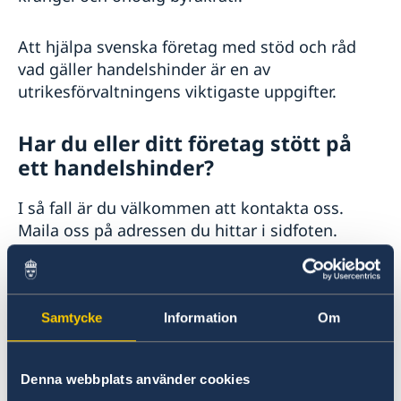
Att hjälpa svenska företag med stöd och råd
vad gäller handelshinder är en av
utrikesförvaltningens viktigaste uppgifter.
Har du eller ditt företag stött på
ett handelshinder?
I så fall är du välkommen att kontakta oss.
Maila oss på adressen du hittar i sidfoten.
Ange:
datum
namn/företag
Samtycke
Information
Om
bransch
vilket problemet är
Denna webbplats använder cookies