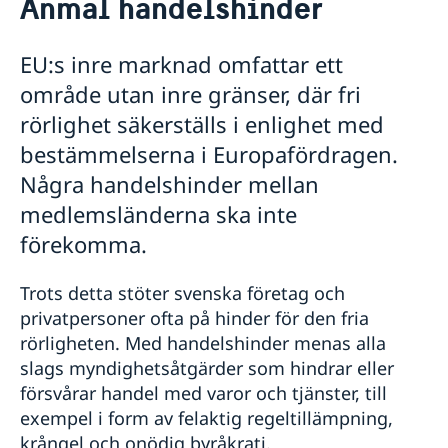
Anmäl handelshinder
Om oss
Ambassadens personal
Så stöttar vi svenska företag
EU:s inre marknad omfattar ett
Dataskyddspolicy för utlandsmyndigheterna
Vi är en resurs för svenska företag
område utan inre gränser, där fri
Team Sweden
rörlighet säkerställs i enlighet med
Så kan du få stöd
Svenska företag i Bolivia
bestämmelserna i Europafördragen.
Anmäl handelshinder
Några handelshinder mellan
Aktuellt
medlemsländerna ska inte
Anmäl din utlandsvistelse
förekomma.
Nyheter
Kalendarium
Trots detta stöter svenska företag och
privatpersoner ofta på hinder för den fria
rörligheten. Med handelshinder menas alla
slags myndighetsåtgärder som hindrar eller
försvårar handel med varor och tjänster, till
exempel i form av felaktig regeltillämpning,
krångel och onödig byråkrati.