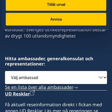
Tillåt urval
Sverige har diplomatiska förbindelser med i
stort sett alla stater i världen. I ungefär hälften
Avvisa
av dessa stater har Sverige ambassader och
konsulat. Sveriges utrikesrepresentation består
av drygt 100 utlandsmyndigheter.
Hitta ambassader, generalkonsulat och
representationer:
Välj
ambassad
Se en lista över alla ambassader
UD Resklar
Få aktuell reseinformation direkt i fickan med
appen UD Resklar. Läs mer på regeringen.se.