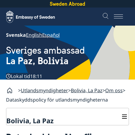
Sweden Abroad
Svenska
English
Español
Sveriges ambassad
La Paz, Bolivia
Lokal tid
18:11
Utlandsmyndigheter
Bolivia, La Paz
Om oss
Dataskyddspolicy för utlandsmyndigheterna
Bolivia, La Paz
Kontakt