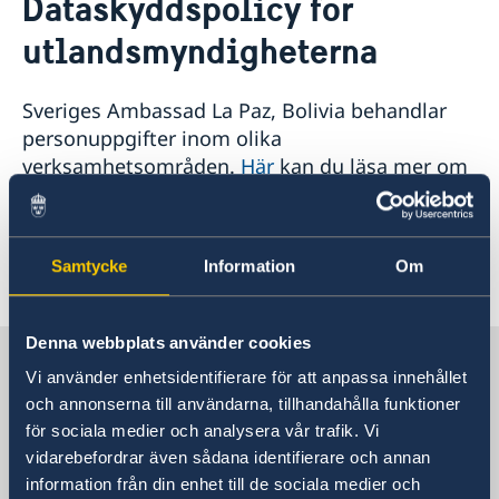
Dataskyddspolicy för
Om oss
utlandsmyndigheterna
Ambassadens personal
Dataskyddspolicy för utlandsmyndigheterna
Så stöttar vi svenska företag
Sveriges Ambassad La Paz, Bolivia behandlar
Vi är en resurs för svenska företag
personuppgifter inom olika
Aktuellt
Team Sweden
verksamhetsområden.
Här
kan du läsa mer om
Anmäl din utlandsvistelse
Så kan du få stöd
utlandsmyndigheternas gemensamma
Nyheter
Svenska företag i Bolivia
dataskyddspolicy.
Kalendarium
Anmäl handelshinder
Samtycke
Information
Om
Senast uppdaterad 28 sep. 2022, 13.40
Denna webbplats använder cookies
Sverige i Bolivia
Vi använder enhetsidentifierare för att anpassa innehållet
och annonserna till användarna, tillhandahålla funktioner
SVERIGES AMBASSAD
för sociala medier och analysera vår trafik. Vi
vidarebefordrar även sådana identifierare och annan
Besöksadress
information från din enhet till de sociala medier och