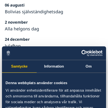
06 augusti
Bolivias självständighetsdag
2 november
Alla helgons dag
24 december
Julafton
25 december
Juldagen
Samtycke
Information
Om
26 december
Annandag jul
Denna webbplats använder cookies
31 december
Vi använder enhetsidentifierare för att anpassa innehållet
och annonserna till användarna, tillhandahålla funktioner
Nyårsafton
för sociala medier och analysera vår trafik. Vi
vidarebefordrar även sådana identifierare och annan