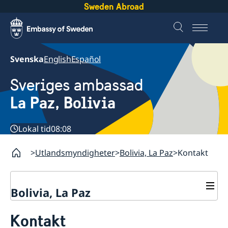
Sweden Abroad
Svenska
English
Español
Sveriges ambassad
La Paz, Bolivia
Lokal tid
08:08
Utlandsmyndigheter
Bolivia, La Paz
Kontakt
Bolivia, La Paz
Kontakt
Kontakt
Om oss