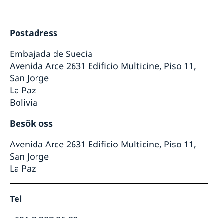
Ambassadens personal
Så stöttar vi svenska företag
Dataskyddspolicy för utlandsmyndigheterna
Vi är en resurs för svenska företag
Aktuellt
Postadress
Team Sweden
Anmäl din utlandsvistelse
Så kan du få stöd
Embajada de Suecia
Nyheter
Svenska företag i Bolivia
Kalendarium
Avenida Arce 2631 Edificio Multicine, Piso 11,
Anmäl handelshinder
San Jorge
La Paz
Bolivia
Besök oss
Avenida Arce 2631 Edificio Multicine, Piso 11,
San Jorge
La Paz
Tel