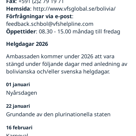
Fax
: +591 (2)2 79 19 71
Hemsida
: http://www.vfsglobal.se/bolivia/
Förfrågningar via e-post
:
feedback.schbol@vfshelpline.com
Öppettider
: 08.30 - 15.00 måndag till fredag
Helgdagar 2026
Ambassaden kommer under 2026 att vara
stängd under följande dagar med anledning av
bolivianska och/eller svenska helgdagar.
01 januari
Nyårsdagen
22 januari
Grundande av den plurinationella staten
16 februari
Karneval