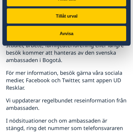
För mer information, vänligen kontakta
Sveriges ambassad i Bogotá på följande e-
Tillåt urval
postadress: ambassaden.bogota-
migration@gov.se
Avvisa
Migrationsärenden som uppehållstillstånd för
studier, arbete, familjeåterförening eller längre
besök kommer att hanteras av den svenska
ambassaden i Bogotá.
För mer information, besök gärna våra sociala
medier, Facebook och Twitter, samt appen UD
Resklar.
Vi uppdaterar regelbundet reseinformation från
ambassaden.
I nödsituationer och om ambassaden är
stängd, ring det nummer som telefonsvararen