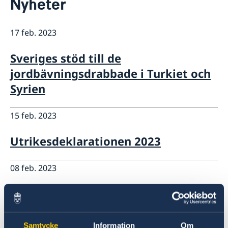
Nyheter
Om oss
Så stöttar vi svenska företag
17 feb. 2023
Vi är en resurs för svenska företag
Aktuellt
Team Sweden
Nyheter
Sveriges stöd till de
Så kan du få stöd
Svenska företag i Turkiet
jordbävningsdrabbade i Turkiet och
Anmäl handelshinder
Syrien
15 feb. 2023
Utrikesdeklarationen 2023
08 feb. 2023
Nya avgifter
22 jan. 2023
Samtycke
Information
Om