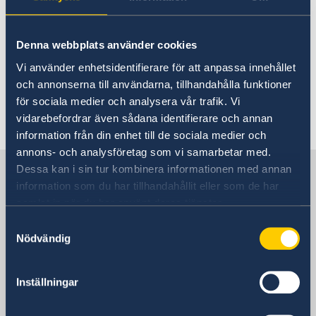
Manifestationer kring ambassaden
Denna webbplats använder cookies
10 aug. 2022
Vi använder enhetsidentifierare för att anpassa innehållet
och annonserna till användarna, tillhandahålla funktioner
VAL 2022
för sociala medier och analysera vår trafik. Vi
vidarebefordrar även sådana identifierare och annan
«
1
2
3
4
5
...
10
11
»
information från din enhet till de sociala medier och
annons- och analysföretag som vi samarbetar med.
Sverige i Turkiet
Dessa kan i sin tur kombinera informationen med annan
information som du har tillhandahållit eller som de har
samlat in när du har använt deras tjänster.
Sveriges ambassad
Samtyckesval
Nödvändig
Besöksadress
Katip Celebi Sokak 7
Inställningar
Kavaklidere
Ankara