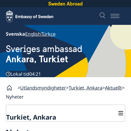
Sweden Abroad
Svenska
English
Türkçe
Sveriges ambassad
Ankara, Turkiet
Lokal tid
04:21
Utlandsmyndigheter
Turkiet, Ankara
Aktuellt
Nyheter
Turkiet, Ankara
Kontakt