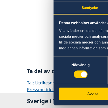
Samtycke
Denna webbplats använder 
Vi använder enhetsidentifierar
sociala medier och analysera 
till de sociala medier och a
med annan information som du 
Samtyckesval
Nödvändig
Ta del av och läs utrikesdekla
Tal: Utrikesdeklarationen på regeringe
Pressmeddelande om utrikesdeklaratio
Avvisa
Sverige i Turkiet