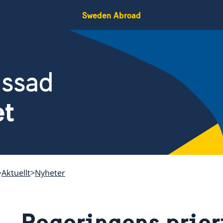
Sweden Abroad
assad
et
Aktuellt
Nyheter
Regeringens priori