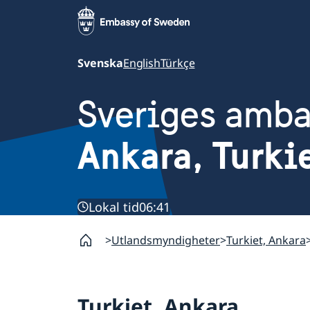
Svenska
English
Türkçe
Sveriges amb
Ankara, Turki
Lokal tid
06:41
Utlandsmyndigheter
Turkiet, Ankara
Turkiet, Ankara