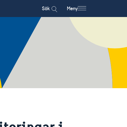
Sök
Meny
teringar i