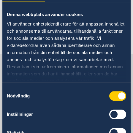
12 feb. 2025
Denna webbplats använder cookies
Regeringens prioriteringar i
Vi använder enhetsidentifierare för att anpassa innehållet
utrikesdeklarationen 2025
och annonserna till användarna, tillhandahålla funktioner
för sociala medier och analysera vår trafik. Vi
vidarebefordrar även sådana identifierare och annan
1
2
3
4
5
...
10
11
»
information från din enhet till de sociala medier och
annons- och analysföretag som vi samarbetar med.
Sverige i Turkiet
Dessa kan i sin tur kombinera informationen med annan
information som du har tillhandahållit eller som de har
samlat in när du har använt deras tjänster.
Sveriges ambassad
Samtyckesval
Besöksadress
Nödvändig
Katip Celebi Sokak 7
Kavaklidere
Inställningar
Ankara
Postadress
Statistik