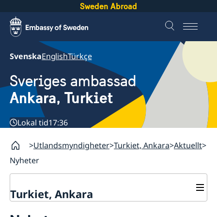
Sweden Abroad
Svenska
English
Türkçe
Sveriges ambassad
Ankara, Turkiet
Lokal tid
17:36
Utlandsmyndigheter
Turkiet, Ankara
Aktuellt
Nyheter
Turkiet, Ankara
Kontakt