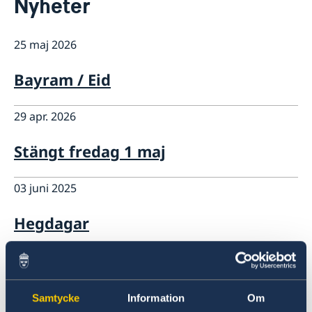
Nyheter
Om oss
Så stöttar vi svenska företag
25 maj 2026
Vi är en resurs för svenska företag
Aktuellt
Team Sweden
Nyheter
Bayram / Eid
Så kan du få stöd
Svenska företag i Turkiet
Anmäl handelshinder
29 apr. 2026
Stängt fredag 1 maj
03 juni 2025
Hegdagar
30 apr. 2025
Valborg
Samtycke
Information
Om