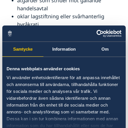
åtgärder som strider mot gällande
handelsavtal
oklar lagstiftning eller svårhanterlig
byråkrati
politisk inblandning i olika ärenden eller
rättsliga processer.
Samtycke
Information
Om
För handelshinder som påträffas utanför
EU/EES gäller främst
Världshandelsorganisationens (WTO) regler om
Denna webbplats använder cookies
icke-diskriminering, men även de
Vi använder enhetsidentifierare för att anpassa innehållet
frihandelsavtal som EU ingått med tredje land.
och annonserna till användarna, tillhandahålla funktioner
I vissa fall kan även bilaterala
för sociala medier och analysera vår trafik. Vi
investeringsskyddsavtal vara aktuella.
vidarebefordrar även sådana identifierare och annan
information från din enhet till de sociala medier och
Har du eller ditt företag stött på
annons- och analysföretag som vi samarbetar med.
handelshinder?
Dessa kan i sin tur kombinera informationen med annan
Då är du välkommen att kontakta oss. Maila
information som du har tillhandahållit eller som de har