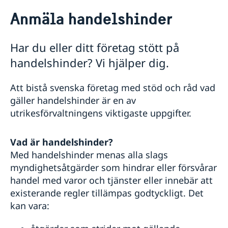
Rösta i Zimbabwe
Anmäla handelshinder
Hjälp till svenskar i Zimbabwe
Rösta i Zimbabwe
Reseinformation
Har du eller ditt företag stött på
Om olyckan är framme
Service för svenska företag
Ambassadens reseinformation
handelshinder? Vi hjälper dig.
Akut hjälp
Allmän aktuell information
Anmäl din utlandsvistelse
Information till svenska företag
Larmcentraler
Allmän information om pass
Allmänna säkerhetsläget
Handel med Zimbabwe
Att bistå svenska företag med stöd och råd vad
Terrorism
Namnändring
Körkort utomlands
Att göra affärer i Zimbabwe
gäller handelshinder är en av
Naturförhållanden och katastrofer
Förlust av pass
Business Sweden
Hjälp kring medborgarskap
utrikesförvaltningens viktigaste uppgifter.
In- och utresebestämmelser
Förnyelse av pass för vuxna
Anmäla handelshinder
Om svenskt medborgarskap
Gifta sig utomlands
Hälso- och sjukvård
Förnyelse av pass för barn under 18 år
Utvecklingssamarbete
Avgifter
Lokala lagar och sedvänjor
Ansökan om pass för barn under 18 år
Vad är handelshinder?
Sveriges utvecklingssamarbete med Zimbabwe 2022-
Kriminalitet och personlig säkerhet
Provisoriskt pass
Med handelshinder menas alla slags
26
Trafiksäkerhet
Nationellt id-kort
myndighetsåtgärder som hindrar eller försvårar
Korruption och oegentligheter
Samordningsnummer
handel med varor och tjänster eller innebär att
Openaid
existerande regler tillämpas godtyckligt. Det
kan vara: