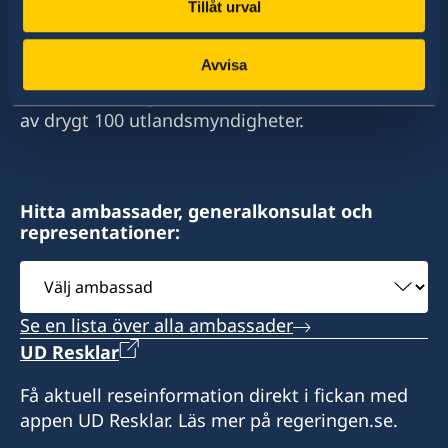
Tillåt urval
Sverige har diplomatiska förbindelser med i
stort sett alla stater i världen. I ungefär hälften
Avvisa
av dessa stater har Sverige ambassader och
konsulat. Sveriges utrikesrepresentation består
av drygt 100 utlandsmyndigheter.
Hitta ambassader, generalkonsulat och
representationer:
Välj
ambassad
Se en lista över alla ambassader
UD Resklar
Få aktuell reseinformation direkt i fickan med
appen UD Resklar. Läs mer på regeringen.se.