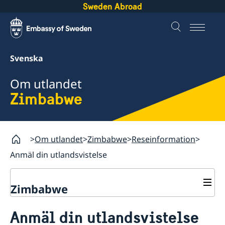
Sweden Abroad
Svenska
Om utlandet
Zimbabwe
Om utlandet
Zimbabwe
Reseinformation
Anmäl din utlandsvistelse
Zimbabwe
Rösta i Zimbabwe
Anmäl din utlandsvistelse
Hjälp till svenskar i Zimbabwe