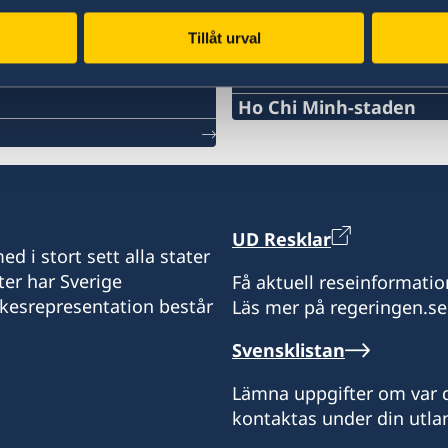
Tillåt urval
Svenska konsulat
Ho Chi Minh-staden
Tel:
+84 (0) 327 918 988
E-post:
UD Resklar
d i stort sett alla stater
honoraryconsulateswed
ter har Sverige
Få aktuell reseinformatio
ikesrepresentation består
Läs mer på regeringen.se
Honorary Consulate Gene
15 Le Thanh Ton Street
Svensklistan
Sai Gon Ward
Ho Chi Minh City
Lämna uppgifter om var d
kontaktas under din utlan