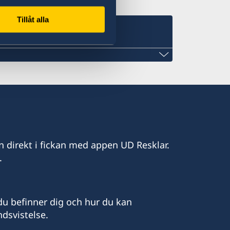
Tillåt alla
enhcmc@gmail.com
n direkt i fickan med appen UD Resklar.
.
ral of Sweden
u befinner dig och hur du kan
dsvistelse.