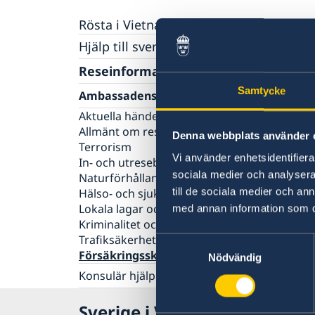
Rösta i Vietnam
Hjälp till svenskar i Vietnam
Rösta i Vietnam
Reseinformation
Pass
Samtycke
Ambassadens reseinformation
Provisoriskt pass
Legaliseringar
Aktuella händelser
Allmänt om samordningsnummer
Avgifter
Allmänt om resmålet och säkerhetsläget
Denna webbplats använder 
Begäran om samordningsnummer i Vietna
Gifta sig i Vietnam
Terrorism
Körkort
Vi använder enhetsidentifierar
In- och utresebestämmelser
Registrera barn som fötts utomlands
sociala medier och analysera 
Naturförhållanden och katastrofer
till de sociala medier och a
Hälso- och sjukvård
Lokala lagar och sedvänjor
med annan information som du 
Kriminalitet och personlig säkerhet
Trafiksäkerhet
Samtyckesval
Försäkringsskydd
Nödvändig
Konsulär hjälp till svenskar utomlands
Om olyckan är framme - Hjälp till självhjälp
Sverige i Vietnam