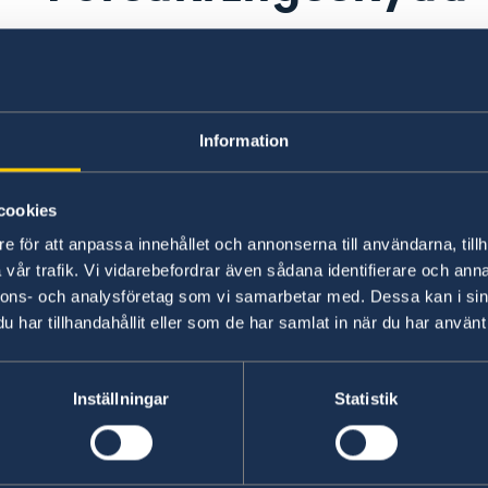
Det är viktigt att ha en bra reseförsäkring som
inklusive medicinsk evakuering och eventuell hem
hemförsäkringar
ingår en reseförsäkring som 
Information
längre än vad din eventuella hemförsäkring täcke
arbeta, eller om du ska ägna dig åt riskfyllda ak
reseskydd. Kontrollera detta med ditt försäkri
cookies
m
e för att anpassa innehållet och annonserna till användarna, tillh
Senast uppdaterad 17 juli 2026, 16.57
vår trafik. Vi vidarebefordrar även sådana identifierare och anna
nnons- och analysföretag som vi samarbetar med. Dessa kan i sin
har tillhandahållit eller som de har samlat in när du har använt 
Inställningar
Statistik