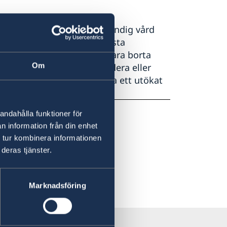
 täcker kostnader för nödvändig vård
resa till Sverige. I de flesta
gäller i 45 dagar. Ska du vara borta
Om
r för att till exempel studera eller
tiviteter, behöver du teckna ett utökat
ngsbolag.
andahålla funktioner för
n information från din enhet
 tur kombinera informationen
deras tjänster.
Marknadsföring