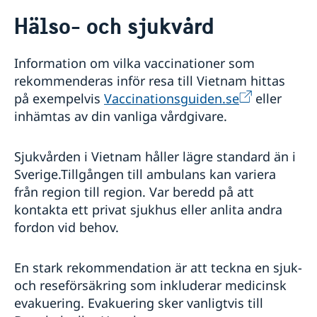
Rösta i Vietnam
Hälso- och sjukvård
Hjälp till svenskar i Vietnam
Rösta i Vietnam
Reseinformation
Information om vilka vaccinationer som
Pass
Ambassadens reseinformation
rekommenderas inför resa till Vietnam hittas
Provisoriskt pass
Legaliseringar
Aktuella händelser
på exempelvis
Vaccinationsguiden.se
eller
Allmänt om samordningsnummer
Avgifter
Allmänt om resmålet och säkerhetsläget
inhämtas av din vanliga vårdgivare.
Begäran om samordningsnummer i Vietnam
Gifta sig i Vietnam
Terrorism
Körkort
In- och utresebestämmelser
Registrera barn som fötts utomlands
Sjukvården i Vietnam håller lägre standard än i
Naturförhållanden och katastrofer
Sverige.Tillgången till ambulans kan variera
Hälso- och sjukvård
Lokala lagar och sedvänjor
från region till region. Var beredd på att
Kriminalitet och personlig säkerhet
kontakta ett privat sjukhus eller anlita andra
Trafiksäkerhet
fordon vid behov.
Försäkringsskydd
Konsulär hjälp till svenskar utomlands
En stark rekommendation är att teckna en sjuk-
Om olyckan är framme - Hjälp till självhjälp
och reseförsäkring som inkluderar medicinsk
evakuering. Evakuering sker vanligtvis till