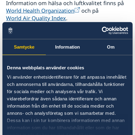
Information om hälsa och luftkvalitet finns på
World Health Organization
och på
World Air Quality Index
.
Myggburna sjukdomar
Samtycke
Information
Om
Det finns en risk för myggburna sjukdomar
som zika virus, denguefeber, japansk encefalit
och malaria i Vietnam. För att minska risken för
Denna webbplats använder cookies
myggbett, använd myggmedel, bär
Vi använder enhetsidentifierare för att anpassa innehållet
heltäckande kläder i ljusa färger, sov under
och annonserna till användarna, tillhandahålla funktioner
myggnät och vistas i rum med
för sociala medier och analysera vår trafik. Vi
luftkonditionering.
vidarebefordrar även sådana identifierare och annan
information från din enhet till de sociala medier och
annons- och analysföretag som vi samarbetar med.
För information om myggburna sjukdomar se
Dessa kan i sin tur kombinera informationen med annan
1177 webbplats om myggbett och knottbett
.
information som du har tillhandahållit eller som de har
samlat in när du har använt deras tjänster.