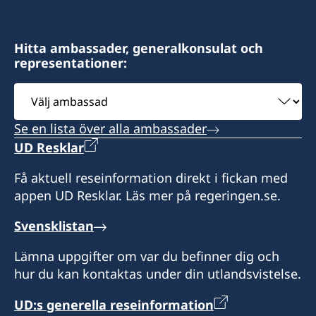
15 Le Thanh Ton Street
Sai Gon Ward
Ho Chi Minh City
Hitta ambassader, generalkonsulat och
representationer:
Besökstider (endast tidsbokning):
Välj
Måndag- fredag kl. 10:00-11:30
ambassad
Tisdag - torsdag kl. 13:30-15:30
Se en lista över alla ambassader
UD Resklar
Telefontid:
Måndag, torsdag och fredag kl. 10:00-11:30
Få aktuell reseinformation direkt i fickan med
Måndag: 13:30-15:30
appen UD Resklar. Läs mer på regeringen.se.
Konsulatet tar emot och hanterar konsulära
Svensklistan
frågor för Ho Chi Minh-staden såsom
Lämna uppgifter om var du befinner dig och
utlämnande av svenska pass och körkort för
hur du kan kontaktas under din utlandsvistelse.
svenska medborgare. Konsulatet utfärdar även
provisoriska pass för enkelresa till Sverige.
UD:s generella reseinformation