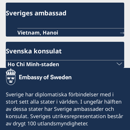
Sveriges ambassad
Vietnam, Hanoi
Svenska konsulat
Ho Chi Minh-staden
Tel:
+84 (0) 327 918 988
Sverige har diplomatiska förbindelser med i
E-post:
stort sett alla stater i världen. I ungefär hälften
av dessa stater har Sverige ambassader och
honoraryconsulateswedenhcmc@gmail.com
konsulat. Sveriges utrikesrepresentation består
Honorary Consulate General of Sweden
av drygt 100 utlandsmyndigheter.