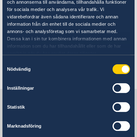
VnExpress
och annonserna till användarna, tillhandahålla funktioner
Vietnam News
.
för sociala medier och analysera vår trafik. Vi
vidarebefordrar även sådana identifierare och annan
På
information från din enhet till de sociala medier och
Global Disaster Awareness and Coordination
annons- och analysföretag som vi samarbetar med.
Systems
Dessa kan i sin tur kombinera informationen med annan
hemsida kan du få vidare information om
information som du har tillhandahållit eller som de har
utfärdade varningar gällande pågående
samlat in när du har använt deras tjänster.
naturfenomen.
Samtyckesval
Nödvändig
Senast uppdaterad 17 juli 2026, 16.57
Inställningar
Sverige i Vietnam
Statistik
Sveriges ambassad
Marknadsföring