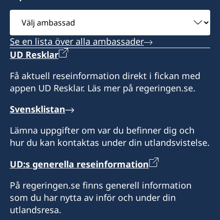
Besökstider (endast tidsbokning):
Välj
Måndag- fredag kl. 10:00-11:30
ambassad
Tisdag - torsdag kl. 13:30-15:30
Se en lista över alla ambassader
UD Resklar
Telefontid:
Måndag, torsdag och fredag kl. 10:00-11:30
Få aktuell reseinformation direkt i fickan med
Måndag: 13:30-15:30
appen UD Resklar. Läs mer på regeringen.se.
Konsulatet tar emot och hanterar konsulära
Svensklistan
frågor för Ho Chi Minh-staden såsom
Lämna uppgifter om var du befinner dig och
utlämnande av svenska pass och körkort för
hur du kan kontaktas under din utlandsvistelse.
svenska medborgare. Konsulatet utfärdar även
provisoriska pass för enkelresa till Sverige.
UD:s generella reseinformation
Honorär generalkonsul
På regeringen.se finns generell information
som du har nytta av inför och under din
Adrienne De Geer
utlandsresa.