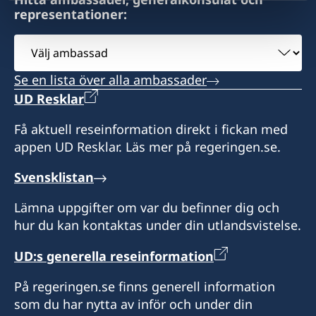
Öppettider:
representationer:
Edificio SCAT, Porlamar
måndag, onsdag och torsdag 09.00-12.00
Välj
tisdag och fredag enbart vid tidsbokning
Öppettider: måndag-fredag 09.00-12.00 genom
ambassad
tidsbokning
Konsul:
Se en lista över alla ambassader
Konsul:
UD Resklar
Robert Rehder
José Antolin Mendoza
Få aktuell reseinformation direkt i fickan med
appen UD Resklar. Läs mer på regeringen.se.
Svensklistan
Lämna uppgifter om var du befinner dig och
hur du kan kontaktas under din utlandsvistelse.
UD:s generella reseinformation
På regeringen.se finns generell information
som du har nytta av inför och under din