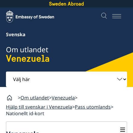
Sweden Abroad
Svenska
Om utlandet
Venezuela
Välj
här
Om utlandet
Venezuela
Hjälp till svenskar i Venezuela
Pass utomlands
Nationellt id-kort