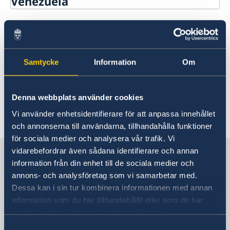
Venezuela
Rösta i Venezuela
Nationellt id-kort i
Hjälp till svenskar i Venezuela
Venezuela
Rösta i Venezuela
Akut hjälp
Samtycke
Information
Om
Pass utomlands
Eftersom samma regler gäller i Colombia som i
Förnyelse av pass för vuxna
Ecuador och Venezuela har vi bara publicerat
Förnyelse av pass för barn under 18 år
Denna webbplats använder cookies
denna information på hemsidan för Colombia.
Första ansökan om pass för barn under 18 år
Vänligen
läs mer om ämnet under Colombia.
Vi använder enhetsidentifierare för att anpassa innehållet
Provisoriskt pass
och annonserna till användarna, tillhandahålla funktioner
Nationellt id-kort
för sociala medier och analysera vår trafik. Vi
Samordningsnummer
vidarebefordrar även sådana identifierare och annan
Sverige i Venezuela
Hjälp till svenskar kring medborgarskap
information från din enhet till de sociala medier och
Körkort
annons- och analysföretag som vi samarbetar med.
Legaliseringar
Dessa kan i sin tur kombinera informationen med annan
Sveriges ambassad
Avgifter
information som du har tillhandahållit eller som de har
Anmäl din utlandsvistelse
samlat in när du har använt deras tjänster.
Arv i internationella situationer
Colombia, Bogotá
Reseinformation
Samtyckesval