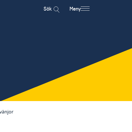
Sök
Meny
vänjor