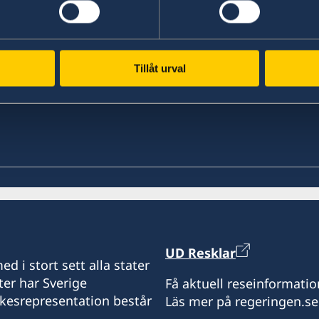
Senast uppdaterad 01 juni 2026, 18.42
Tillåt urval
UD Resklar
d i stort sett alla stater
ter har Sverige
Få aktuell reseinformatio
ikesrepresentation består
Läs mer på regeringen.se