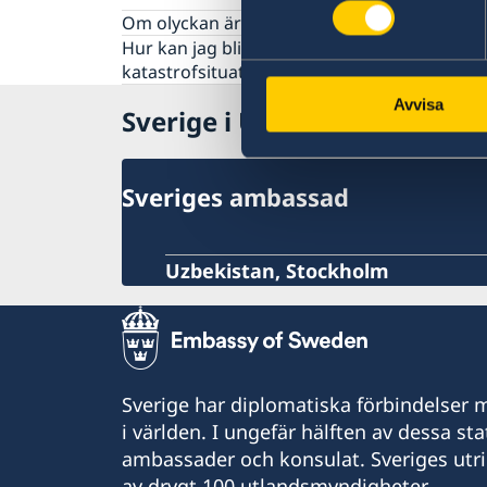
Pass och ID-kort
Om olyckan är framme
Hur kan jag bli kontaktad i en
katastrofsituation
Avvisa
Sverige i Uzbekistan
Sveriges ambassad
Uzbekistan, Stockholm
Sverige har diplomatiska förbindelser me
i världen. I ungefär hälften av dessa sta
ambassader och konsulat. Sveriges utr
av drygt 100 utlandsmyndigheter.