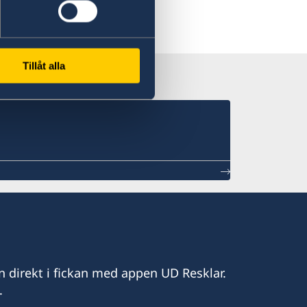
Tillåt alla
n direkt i fickan med appen UD Resklar.
.