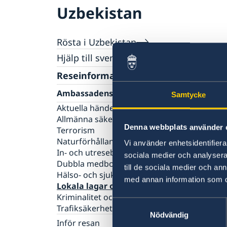
Uzbekistan
Rösta i Uzbekistan
Hjälp till svenskar i Uzbekistan
Rösta i Uzbekistan
Reseinformation
Pass utomlands
Ambassadens reseinformation
Samtycke
Förlust av pass
Hjälp kring medborgarskap
Aktuella händelser
Förnyelse av pass för vuxna
Gifta sig utomlands
Allmänna säkerhetsläget
Provisoriskt pass
Legaliseringar
Denna webbplats använder 
Terrorism
Samordningsnummer
Naturförhållanden och katastrofer
Vi använder enhetsidentifierar
In- och utresebestämmelser
sociala medier och analysera 
Dubbla medborgarskap
till de sociala medier och a
Hälso- och sjukvård
med annan information som du 
Lokala lagar och sedvänjor
Kriminalitet och personlig säkerhet
Samtyckesval
Trafiksäkerhet
Nödvändig
Inför resan