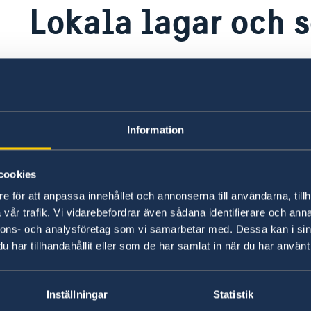
Lokala lagar och 
Även om landets konstitution är sekulär är det 
ett muslimskt land. I vissa delar av landet upp
striktare än i huvudstaden. Besökare rekommen
och religiösa högtider.
Information
För narkotika- och valutabrott utdöms hårda st
cookies
mycket låg standard. Försiktighet bör iakttas vi
e för att anpassa innehållet och annonserna till användarna, tillh
som kan uppfattas vara av militärt eller säkerhe
vår trafik. Vi vidarebefordrar även sådana identifierare och anna
nnons- och analysföretag som vi samarbetar med. Dessa kan i sin
Samkönade relationer är inte tillåtna under uzb
har tillhandahållit eller som de har samlat in när du har använt 
utsträckning accepterade i det bredare samhället.
med starka ömhetsbetygelser i allmänhetens å
Inställningar
Statistik