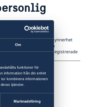
personlig
å marknader och basarer. I synnerhet
Om
mt vaksamhet vid besök på
d restaurangbesök. Anlita registrerade
andahålla funktioner för
n information från din enhet
 tur kombinera informationen
deras tjänster.
Marknadsföring