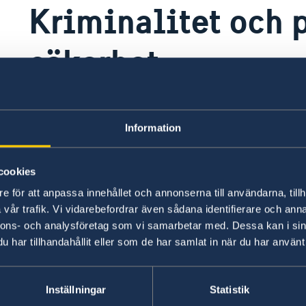
Kriminalitet och 
säkerhet
Stölder och rån förekommer; ficktjuvar finns p
Information
rekommenderas försiktighet med kontanter sa
marknadsplatser, basarer och under kvällstid vi
taxibilar.
cookies
e för att anpassa innehållet och annonserna till användarna, tillh
Senast uppdaterad 01 juni 2026, 18.42
vår trafik. Vi vidarebefordrar även sådana identifierare och anna
nnons- och analysföretag som vi samarbetar med. Dessa kan i sin
har tillhandahållit eller som de har samlat in när du har använt 
Inställningar
Statistik