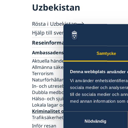
Uzbekistan
Rösta i Uzbekistan
Hjälp till svenskar i Uzbekistan
Rösta i Uzbekistan
Reseinformation
Pass utomlands
Ambassadens reseinformation
Samtycke
Förlust av pass
Hjälp kring medborgarskap
Aktuella händelser
Förnyelse av pass för vuxna
Gifta sig utomlands
Allmänna säkerhetsläget
Provisoriskt pass
Legaliseringar
Denna webbplats använder 
Terrorism
Samordningsnummer
Naturförhållanden och katastrofer
Vi använder enhetsidentifierar
In- och utresebestämmelser
sociala medier och analysera 
Dubbla medborgarskap
till de sociala medier och a
Hälso- och sjukvård
med annan information som du 
Lokala lagar och sedvänjor
Kriminalitet och personlig säkerhet
Samtyckesval
Trafiksäkerhet
Nödvändig
Inför resan