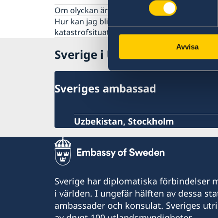
Pass och ID-kort
Om olyckan är framme
Hur kan jag bli kontaktad i en
katastrofsituation
Avvisa
Sverige i Uzbekistan
Sveriges ambassad
Uzbekistan, Stockholm
Sverige har diplomatiska förbindelser me
i världen. I ungefär hälften av dessa sta
ambassader och konsulat. Sveriges utr
av drygt 100 utlandsmyndigheter.