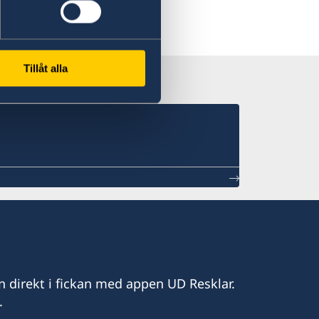
Tillåt alla
n direkt i fickan med appen UD Resklar.
.