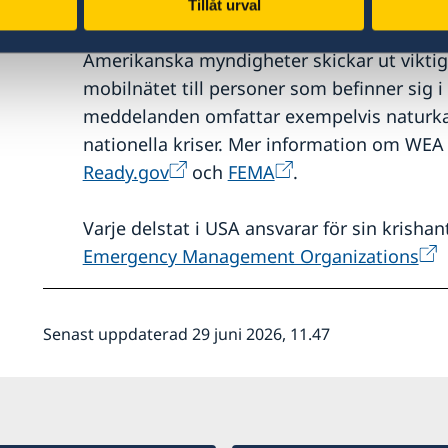
Tillåt urval
Mobil uppkoppling
Amerikanska myndigheter skickar ut viktiga
mobilnätet till personer som befinner sig
meddelanden omfattar exempelvis naturkata
nationella kriser. Mer information om WEA
Ready.gov
och
FEMA
.
Varje delstat i USA ansvarar för sin krisha
Emergency Management Organizations
Senast uppdaterad 29 juni 2026, 11.47