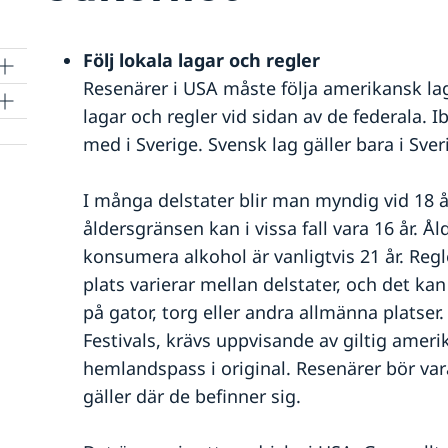
Följ lokala lagar och regler
Resenärer i USA måste följa amerikansk lags
lagar och regler vid sidan av de federala. I
med i Sverige. Svensk lag gäller bara i Sver
I många delstater blir man myndig vid 18 år
åldersgränsen kan i vissa fall vara 16 år. Å
et
konsumera alkohol är vanligtvis 21 år. Reg
plats varierar mellan delstater, och det kan
på gator, torg eller andra allmänna platser
Festivals, krävs uppvisande av giltig ameri
hemlandspass i original. Resenärer bör v
gäller där de befinner sig.