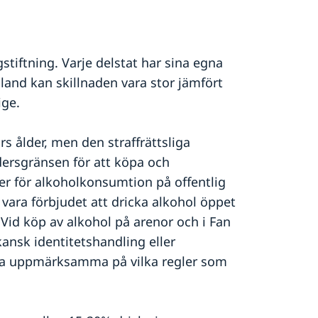
tiftning. Varje delstat har sina egna
bland kan skillnaden vara stor jämfört
ige.
s ålder, men den straffrättsliga
ldersgränsen för att köpa och
ler för alkoholkonsumtion på offentlig
 vara förbjudet att dricka alkohol öppet
. Vid köp av alkohol på arenor och i Fan
kansk identitetshandling eller
ara uppmärksamma på vilka regler som