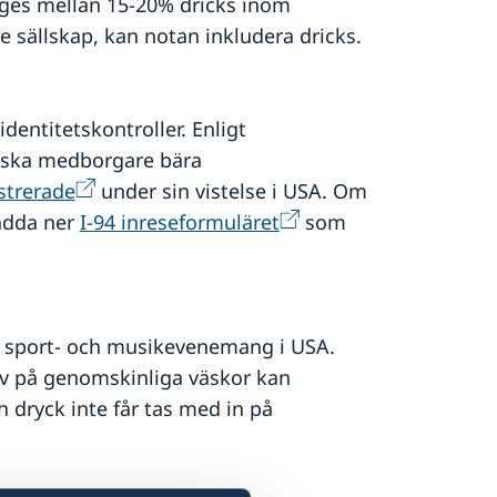
t ges mellan 15-20% dricks inom
rre sällskap, kan notan inkludera dricks.
entitetskontroller. Enligt
dska medborgare bära
strerade
under sin vistelse i USA. Om
ladda ner
I-94 inreseformuläret
som
d sport‑ och musikevenemang i USA.
krav på genomskinliga väskor kan
 dryck inte får tas med in på