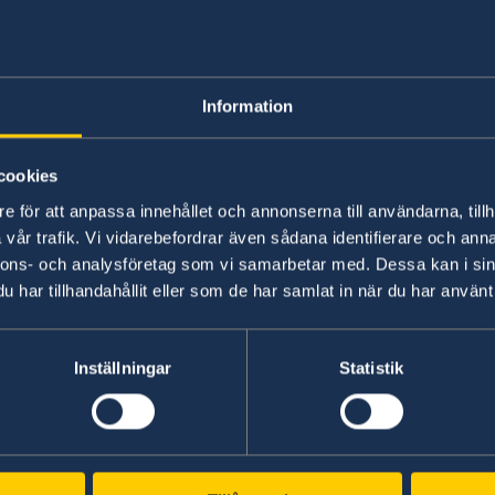
Inpassering kan ta tid. Resenärer uppmanas
gällande säkerhetsföreskrifter, inklusive ti
tillhörigheter och identitetshandlingar, vi
evenemang. Mer information om inpassering
Information
finns i i FIFAS dokument
(”Code of Conduct
cookies
Brottslighet och personlig säkerhet
e för att anpassa innehållet och annonserna till användarna, tillh
Brottsligheten i USA varierar kraftigt från st
vår trafik. Vi vidarebefordrar även sådana identifierare och anna
stadsdel. Den är som regel högre i de större
nnons- och analysföretag som vi samarbetar med. Dessa kan i sin
vanliga runt bussterminaler, tågstationer, 
har tillhandahållit eller som de har samlat in när du har använt 
turistattraktioner. Lämna aldrig värdesaker 
Inställningar
Statistik
Antalet skjutvapenrelaterade våldsincident
USA under det senaste årtiondet liksom ant
platser. Iaktta försiktighet och var observ
påverka den personliga säkerheten under 