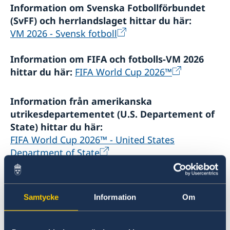
Information om Svenska Fotbollförbundet
(SvFF) och herrlandslaget hittar du här:
VM 2026 - Svensk fotboll
Information om FIFA och fotbolls-VM 2026
hittar du här:
FIFA World Cup 2026™
Information från amerikanska
utrikesdepartementet (U.S. Departement of
State) hittar du här:
FIFA World Cup 2026™ - United States
Department of State
Information från amerikanska myndigheten
Transportation Security Administration
Samtycke
Information
Om
hittar du här:
TSA World Cup Security Playbook |
Transportation Security Administration