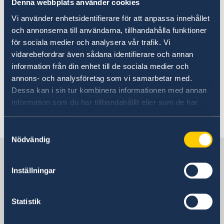
Denna webbplats använder cookies
Vi använder enhetsidentifierare för att anpassa innehållet
Reseinformation från amerikanska
och annonserna till användarna, tillhandahålla funktioner
myndigheten U.S. Customs and Border
för sociala medier och analysera vår trafik. Vi
Protection hittar du här:
vidarebefordrar även sådana identifierare och annan
CBP Welcomes You to FIFA World Cup 2026™ |
information från din enhet till de sociala medier och
U.S. Customs and Border Protection
annons- och analysföretag som vi samarbetar med.
Dessa kan i sin tur kombinera informationen med annan
information som du har tillhandahållit eller som de har
samlat in när du har använt deras tjänster.
Senast uppdaterad 29 juni 2026, 11.47
Samtyckesval
Nödvändig
Sverige i USA
Inställningar
Sveriges ambassad och
generalkonsulat
Statistik