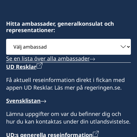
Fax: +1 617 422 1428
1617 John F Kennedy Blvd., Suite 1660
USA
Los Angeles, CA 90025
Besök via tidsbokning endast.
Philadelphia, PA 19103
Distrikt: Massachusetts, Maine, New
Distrikt: Hawaii
Distrikt: södra Kalifornien
Hampshire, Rhode Island och Vermont.
Hitta ambassader, generalkonsulat och
representationer:
Ring eller skicka e-post för att boka tid.
Öppettider: måndag-fredag kl 10.30-15.30.
Besök enligt överenskommelse genom
Distrikt: Pennsylvania
Öppettider: kl 08.00-17.00, lunchstängt 12.00-
Välj
tidsbokning.
Endast besök via tidsbokning.
13.00.
ambassad
Telefontider: kl 09.00-12.00 måndag, tisdag och
Se en lista över alla ambassader
torsdag.
UD Resklar
Endast besök via tidsbokning.
Få aktuell reseinformation direkt i fickan med
appen UD Resklar. Läs mer på regeringen.se.
Svensklistan
Lämna uppgifter om var du befinner dig och
hur du kan kontaktas under din utlandsvistelse.
UD:s generella reseinformation