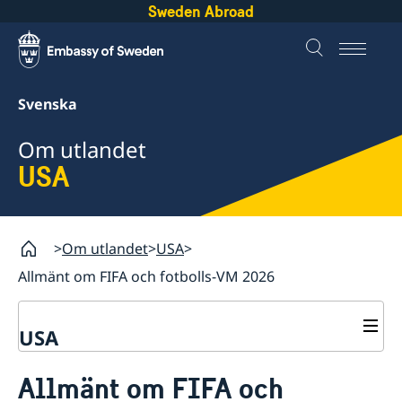
Sweden Abroad
Svenska
Om utlandet
USA
Om utlandet
USA
Allmänt om FIFA och fotbolls-VM 2026
USA
Rösta i USA
Allmänt om FIFA och
Service till svenskar i USA