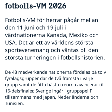
fotbolls-VM 2026
Reseinformation
Rösta i USA
Här kan du förtidsrösta i USA
Avgifter
Ansök om/förnya pass och id-kort
Reseinformation USA
Fotbolls-VM för herrar pågår mellan
Pass för vuxna
Hämta pass och nationellt ID-kort
Aktuella händelser
den 11 juni och 19 juli i
Pass för barn
Allmänna säkerhetsläget
Hur bokar jag av eller ändrar en bokning?
Provisoriskt pass
Råd till resenärer
värdnationerna Kanada, Mexiko och
Hjälp kring medborgarskap
Nationellt ID-kort
In- och utresebestämmelser
USA. Det är ett av världens största
Namn och samordningsnummer för barn födda
Körkort
Terrorism, kriminalitet och personlig säkerhet
utomlands
Måste jag boka tid?
sportevenemang och väntas bli den
Naturförhållanden och katastrofer
Återfå svenskt medborgarskap
Vigsel i USA
Hälso- och sjukvård
största turneringen i fotbollshistorien.
Dubbelt medborgarskap
Lokala lagar och sedvänjor
Akut hjälp
Förlust och behållande av svenskt medborgarskap
Trafiksäkerhet
Vad kan du få hjälp med?
De 48 medverkande nationerna fördelas på tolv
Juridisk hjälp i utlandet
fyralagsgrupper där de två främsta i varje
grupp samt de åtta bästa treorna avancerar till
16-delsfinaler. Sverige ingår i gruppspel F
tillsammans med Japan, Nederländerna och
Tunisien.