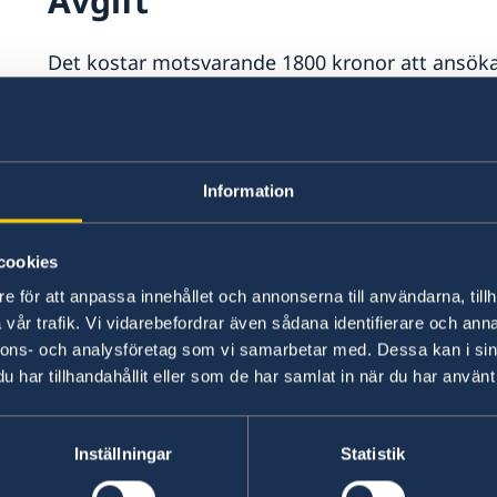
Avgift
Det kostar motsvarande 1800 kronor att ansöka 
USD.
Gällande avgifter i USD
Information
Till avgiften tillkommer fraktkostnad från amba
cookies
Om provisoriska pass
e för att anpassa innehållet och annonserna till användarna, tillh
vår trafik. Vi vidarebefordrar även sådana identifierare och anna
nnons- och analysföretag som vi samarbetar med. Dessa kan i sin
Passet är i A4-pappersformat
har tillhandahållit eller som de har samlat in när du har använt 
Det finns två olika typer av provisoriska svensk
ambassaderna och vissa konsulat. Det är i A4-
Inställningar
Statistik
maskinläsbart eller biometriskt. Det andra kan e