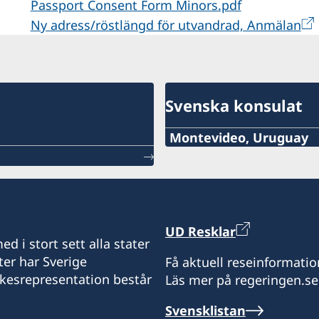
Passport Consent Form Minors.pdf
Ny adress/röstlängd för utvandrad, Anmälan
Svenska konsulat
Montevideo, Uruguay
Tel:
+598 2914 7477
E-mail:
UD Resklar
d i stort sett alla stater
info@suecia.consuladou
ter har Sverige
Få aktuell reseinformatio
ikesrepresentation består
Läs mer på regeringen.se
Rambla 25 de Agosto 318, 
11000 Montevideo
Svensklistan
Uruguay