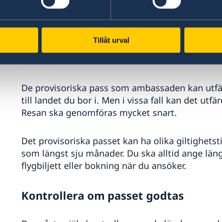
i rosa passbokform, maskinläsbart och biometri
längst i sju månader.
Tillåt urval
Passet utfärdas för en enkelresa s
snart
De provisoriska pass som ambassaden kan utfär
till landet du bor i. Men i vissa fall kan det utfä
Resan ska genomföras mycket snart.
Det provisoriska passet kan ha olika giltighets
som längst sju månader. Du ska alltid ange län
flygbiljett eller bokning när du ansöker.
Kontrollera om passet godtas