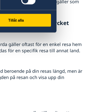
skt. Båda typerna av pass gäller som
Tillåt alla
om ska genomföras mycket
da gäller oftast för en enkel resa hem
rdas för en specifik resa till annat land.
tid beroende på din resas längd, men är
gden på resan och visa upp din