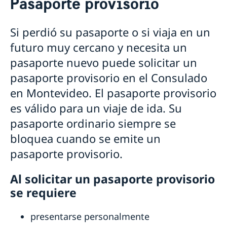
Pasaporte provisorio
Pasaportes en Uruguay
Pasaporte provisorio
Si perdió su pasaporte o si viaja en un
Número de coordinación
futuro muy cercano y necesita un
Pérdida de pasaporte
Entrega de pasaporte o cédula de identidad nacional
pasaporte nuevo puede solicitar un
Ciudadanía sueca en Uruguay
pasaporte provisorio en el Consulado
Registro de menores que nacieron en el
Jubilación sueca en Uruguay
en Montevideo. El pasaporte provisorio
extranjero
Fe de vida en Uruguay
Registro de defunción en Uruguay
es válido para un viaje de ida. Su
Perder o conservar la ciudadanía sueca
Ciudadanía de menores con padre sueco que
Legalizaciones en Uruguay
Doble ciudadanía
nacieron en el exterior antes del 1 de abril 2015
pasaporte ordinario siempre se
Aranceles en Uruguay
bloquea cuando se emite un
pasaporte provisorio.
Al solicitar un pasaporte provisorio
se requiere
presentarse personalmente