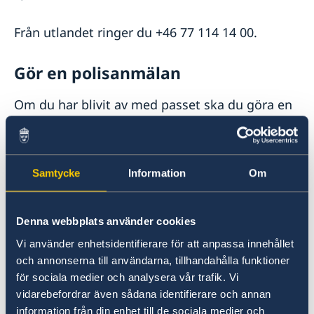
Avgifter i Uruguay
Reseinformation Uruguay
Från utlandet ringer du +46 77 114 14 00.
Ambassadens reseinformation - Uruguay
Gör en polisanmälan
Aktuella händelser
Inför resan till Uruguay
Allmänna säkerhetsläget
Terrorism
Om du har blivit av med passet ska du göra en
Naturförhållanden och katastrofer
polisanmälan hos lokal polis och lämna in en
In- och utresebestämmelser
polisrapport när du ansöker om nytt pass.
Hälso- och sjukvård
Lokala lagar och sedvänjor
Samtycke
Information
Om
Information om polisanmälan
Kriminalitet och personlig säkerhet
Trafiksäkerhet
Ansök om ett provisoriskt pass
Denna webbplats använder cookies
Vi använder enhetsidentifierare för att anpassa innehållet
Du kan ansöka om ett provisoriskt pass på
och annonserna till användarna, tillhandahålla funktioner
konsulatet i Montevideo. Det provisoriska
för sociala medier och analysera vår trafik. Vi
passet är giltigt för en enkelresa.
vidarebefordrar även sådana identifierare och annan
information från din enhet till de sociala medier och