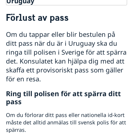
Uruguay
Rösta i Uruguay
Förlust av pass
Hjälp till svenskar i Uruguay
Rösta i Uruguay
Om du tappar eller blir bestulen på
Pass i Uruguay
ditt pass när du är i Uruguay ska du
Provisoriskt pass
Samordningsnummer
ringa till polisen i Sverige för att spärra
Förlust av pass
det. Konsulatet kan hjälpa dig med att
Hämta färdigt pass eller id-kort
skaffa ett provisoriskt pass som gäller
Om olyckan är framme i Uruguay
för en resa.
Polisanmälan
Svenskt medborgarskap i Uruguay
Förlust av pass eller bankkort
Ring till polisen för att spärra ditt
Registrera nyfödd utomlands
Svensk pension i Uruguay
Ekonomisk hjälp
Om du behöver uppsöka sjukhus eller läkare
pass
Förlora eller behålla svenskt medborgarskap
Anmälan om medborgarskap för barn födda utom­
Levnadsintyg i Uruguay
Gifta sig i Uruguay
Om du behöver någonstans att bo
Dubbelt medborgarskap
lands före 1 april 2015 med svensk pappa
Dödsfall i Uruguay
Viktiga telefonnummer
Om du förlorar ditt pass eller nationella id-kort
Arv i Uruguay
Juridisk hjälp i Uruguay
måste det alltid anmälas till svensk polis för att
Legaliseringar i Uruguay
spärras.