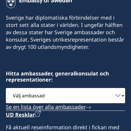
+598 2914 7477
Sverige har diplomatiska förbindelser med i
E-mail:
stort sett alla stater i världen. I ungefär hälften
av dessa stater har Sverige ambassader och
info@suecia.consuladouy.com
konsulat. Sveriges utrikesrepresentation består
Rambla 25 de Agosto 318, Apto. 802, esq. Colón
av drygt 100 utlandsmyndigheter.
y Solís
11000 Montevideo
Uruguay
Hitta ambassader, generalkonsulat och
representationer:
Vänligen boka tid via mail innan besök.
Välj
Telefontider: måndag, onsdag och fredag kl. 15
ambassad
- 16
Se en lista över alla ambassader
UD Resklar
Honorär generalkonsul
Få aktuell reseinformation direkt i fickan med
Leonardo Couto Núñez