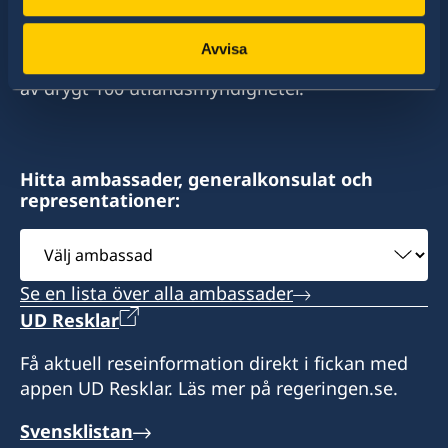
stort sett alla stater i världen. I ungefär hälften
av dessa stater har Sverige ambassader och
Avvisa
konsulat. Sveriges utrikesrepresentation består
av drygt 100 utlandsmyndigheter.
Hitta ambassader, generalkonsulat och
representationer:
Välj
ambassad
Se en lista över alla ambassader
UD Resklar
Få aktuell reseinformation direkt i fickan med
appen UD Resklar. Läs mer på regeringen.se.
Svensklistan