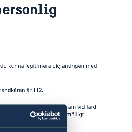
personlig
tid kunna legitimera dig antingen med
randkåren är 112.
r fickstölder. Var uppmärksam vid färd
er och caféer. Använd om möjligt
gar.