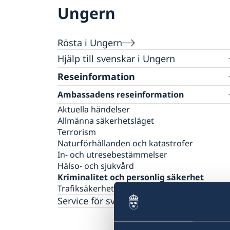
Ungern
Rösta i Ungern
Hjälp till svenskar i Ungern
Rösta i Ungern
Reseinformation
Akut hjälp
Ambassadens reseinformation
Pass i Ungern
Aktuella händelser
Boka tid för pass och nationellt ID-kort i
Hjälp kring medborgarskap
Allmänna säkerhetsläget
Ungern
Gifta sig i Ungern
Terrorism
Pass och nationellt ID-kort för vuxen
Avgifter
Naturförhållanden och katastrofer
Pass och nationellt ID-kort för barn
Översättningar och legaliseringar
In- och utresebestämmelser
Hälso- och sjukvård
Kriminalitet och personlig säkerhet
Trafiksäkerhet
Service för svenska företag