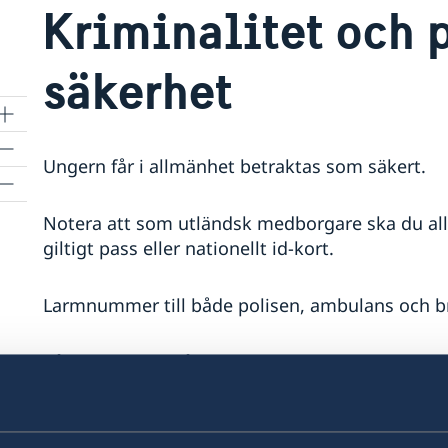
Kriminalitet och 
säkerhet
Ungern får i allmänhet betraktas som säkert.
Notera att som utländsk medborgare ska du all
giltigt pass eller nationellt id-kort.
Larmnummer till både polisen, ambulans och b
På platser där många turister vistas förekomme
på allmänna kommunikationsmedel, restaurang
hotellets kassaskåp för att förvara värdehandlin