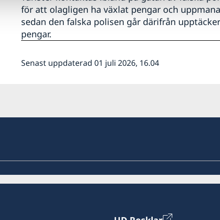
för att olagligen ha växlat pengar och uppmanas
sedan den falska polisen går därifrån upptäcke
pengar.
Senast uppdaterad 01 juli 2026, 16.04