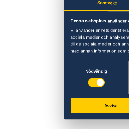
Samtycke
Denna webbplats använder 
Vi använder enhetsidentifierar
sociala medier och analysera 
till de sociala medier och a
med annan information som du 
Samtyckesval
Nödvändig
Avvisa