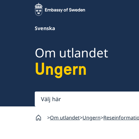
Svenska
Om utlandet
Ungern
Välj
här
Om utlandet
Ungern
Reseinformati