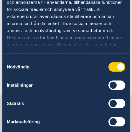
och annonserna till användarna, tillhandahålla funktioner
UD:s reseinformation på
för sociala medier och analysera vår trafik. Vi
regeringen.se
vidarebefordrar även sådana identifierare och annan
information från din enhet till de sociala medier och
Ladda ner appen UD Resklar
annons- och analysföretag som vi samarbetar med.
Dessa kan i sin tur kombinera informationen med annan
Ladda ner UD Resklar på Google Play
information som du har tillhandahållit eller som de har
samlat in när du har använt deras tjänster.
Ladda ner UD Resklar på iTunes
Samtyckesval
Följ UD Resklar på Facebook och X
Nödvändig
UD Resklar på Facebook
Inställningar
UD Resklar på X
Sverige i Uganda
Statistik
Marknadsföring
Sveriges Ambassad