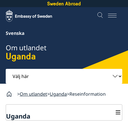
Sweden Abroad
Svenska
Om utlandet
Uganda
Välj
här
Om utlandet
Uganda
Reseinformation
Uganda
Rösta i Uganda