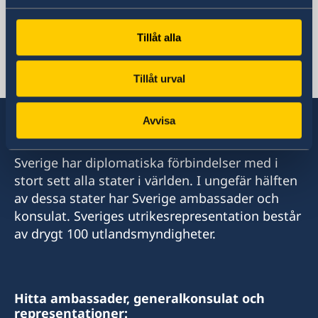
Uganda, Kampala
Tillåt alla
Svenska konsulat
Tillåt urval
Avvisa
Sverige har diplomatiska förbindelser med i
stort sett alla stater i världen. I ungefär hälften
av dessa stater har Sverige ambassader och
konsulat. Sveriges utrikesrepresentation består
av drygt 100 utlandsmyndigheter.
Hitta ambassader, generalkonsulat och
representationer: