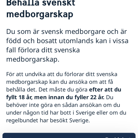
Behålla svenskt
Hjälp till svenskar i Tyskland
medborgarskap
Rösta i Tyskland
Val 2026
Pass och nationellt ID-kort
Du som är svensk medborgare och är
Ansökan om pass och nationellt ID-kort för vuxen
Behålla svenskt medborgarskap
född och bosatt utomlands kan i vissa
Ansökan om pass och nationellt ID-kort för
Samordningsnummer
minderårig
fall förlora ditt svenska
Gifta sig utomlands
Ansökan om provisoriskt pass
medborgarskap.
Vigsel inför svensk vigselförrättare
Körkort
Samordningsnummer
Vigsel inför tysk/utländsk myndighet
Avgifter
Reseinformation
För att undvika att du förlorar ditt svenska
medborgarskap kan du ansöka om att få
Ambassadens reseinformation
behålla det. Det måste du göra
efter att du
Aktuella händelser
fyllt 18 år, men innan du fyller 22 år.
Du
Allmänna säkerhetsläget
behöver inte göra en sådan ansökan om du
Terrorism
under någon tid har bott i Sverige eller om du
Naturförhållanden och katastrofer
regelbundet har besökt Sverige.
In- och utresebestämmelser
Hälso- och sjukvård
Lokala lagar och sedvänjor
Du förlorar inte ditt svenska medborgarskap