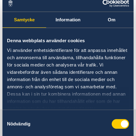
Kriminalitet och personlig säkerhet
om detta skulle leda till att du blir statslös.
Trafiksäkerhet
Resa i landet
Du förlorar ditt svenska medborgarskap när du
Samtycke
Information
Om
fyller 22 år om du
är född utanför Sverige
Denna webbplats använder cookies
aldrig har bott i Sverige och
Vi använder enhetsidentifierare för att anpassa innehållet
inte har varit i Sverige under förhållanden
och annonserna till användarna, tillhandahålla funktioner
för sociala medier och analysera vår trafik. Vi
som visar samhörighet med Sverige.
vidarebefordrar även sådana identifierare och annan
Ytterligare information och ansökningsblankett
information från din enhet till de sociala medier och
annons- och analysföretag som vi samarbetar med.
för att behålla det svenska medborgarskapet
Dessa kan i sin tur kombinera informationen med annan
finns på
Migrationsverkets webbplats
.
information som du har tillhandahållit eller som de har
samlat in när du har använt deras tjänster.
Sverige i Tyskland
Samtyckesval
Nödvändig