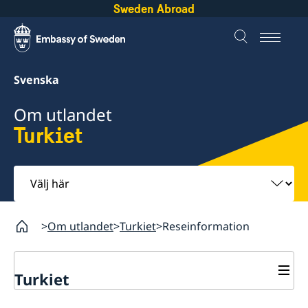
Sweden Abroad
Svenska
Om utlandet
Turkiet
Välj
här
Om utlandet
Turkiet
Reseinformation
Turkiet
Rösta i Turkiet