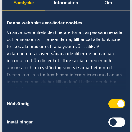
Samtycke
Information
Om
På regeringen.se finns UD:s reseavrådan, råd
och tips inför din utlandsresa och information
Denna webbplats använder cookies
om vilken hjälp du kan få av UD i olika
Vi använder enhetsidentifierare för att anpassa innehållet
situationer.
och annonserna till användarna, tillhandahålla funktioner
för sociala medier och analysera vår trafik. Vi
UD:s reseinformation på
vidarebefordrar även sådana identifierare och annan
regeringen.se
information från din enhet till de sociala medier och
annons- och analysföretag som vi samarbetar med.
Ladda ner appen UD Resklar
Dessa kan i sin tur kombinera informationen med annan
information som du har tillhandahållit eller som de har
Ladda ner UD Resklar på Google Play
samlat in när du har använt deras tjänster.
Ladda ner UD Resklar på iTunes
Samtyckesval
Nödvändig
Följ UD Resklar på Facebook och X
Inställningar
UD Resklar på Facebook