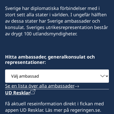
E-postadress
Sverige har diplomatiska förbindelser med i
consul@swedenizmir.com
E-postadress
stort sett alla stater i världen. I ungefär hälften
av dessa stater har Sverige ambassader och
consulatesweden@gmail.com
Telefontid:
konsulat. Sveriges utrikesrepresentation består
måndag - fredag kl. 09.00-15.00.
av drygt 100 utlandsmyndigheter.
Telefontid:
Honorärkonsulatet tar endast emot besökare
måndag - fredag kl 10.00-15.00.
efter tidsbokning. Vänligen ring i förväg eller
hör av dig på mail med dina frågor.
Hitta ambassader, generalkonsulat och
Honorärkonsulatet tar endast emot besökare
representationer:
efter tidsbokning. Vänligen ring i förväg eller
Konsulatet i Izmie kan utlämna pass, ID-kort
hör av dig på mail med dina frågor.
Välj
och körkort som sökts vid en ambassad eller
ambassad
polismyndighet i Sverige.
Konsulatet i Antalya kan utlämna pass, ID-kort
Se en lista över alla ambassader
och körkort som sökts vid en ambassad eller
UD Resklar
Vid lokala helgdagar håller som regel
polismyndighet i Sverige. Konsulatet kan även
honorärkonsulatet stängt. Skriv mail och fråga
utfärda provisoriska pass.
Få aktuell reseinformation direkt i fickan med
innan du beger dig dit.
appen UD Resklar. Läs mer på regeringen.se.