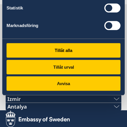
UD Resklar på X
Statistik
Sverige i Turkiet
Marknadsföring
Sveriges ambassad &
generalkonsulat
Tillåt alla
Turkiet, Ankara
Tillåt urval
Turkiet, Istanbul
Avvisa
Svenska konsulat
Izmir
Antalya
Telefonnummer
Telefonnummer
+90 549 211 79 91
+90 546 242 42 77