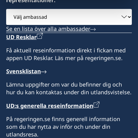
representationer:
efter tidsbokning. Vänligen ring i förväg eller
Konsulatet i Izmie kan utlämna pass, ID-kort
hör av dig på mail med dina frågor.
Välj
och körkort som sökts vid en ambassad eller
ambassad
polismyndighet i Sverige.
Konsulatet i Antalya kan utlämna pass, ID-kort
Se en lista över alla ambassader
och körkort som sökts vid en ambassad eller
UD Resklar
Vid lokala helgdagar håller som regel
polismyndighet i Sverige. Konsulatet kan även
honorärkonsulatet stängt. Skriv mail och fråga
utfärda provisoriska pass.
Få aktuell reseinformation direkt i fickan med
innan du beger dig dit.
appen UD Resklar. Läs mer på regeringen.se.
Vid lokala helgdagar är Honorärkonsulatet som
Språk: turkiska, engelska och franska.
Svensklistan
regel stängt. Ring innan du beger dig dit.
Lämna uppgifter om var du befinner dig och
Honorärkonsul
Språk: turkiska och engelska
hur du kan kontaktas under din utlandsvistelse.
Feyzi Kaya
Honorärkonsul
UD:s generella reseinformation
Başak Akıncı
På regeringen.se finns generell information
som du har nytta av inför och under din
utlandsresa.