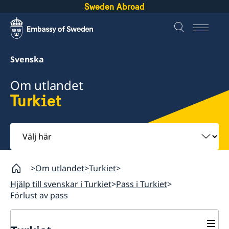
Sweden Abroad
Svenska
Om utlandet
Turkiet
Välj
här
Om utlandet
Turkiet
Hjälp till svenskar i Turkiet
Pass i Turkiet
Förlust av pass