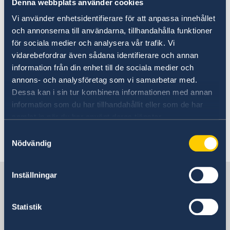
Denna webbplats använder cookies
vid ansökan om provisoriskt pass. Du får även
Utvecklingssamarbete
Reseinformation om Turkiet
Vi använder enhetsidentifierare för att anpassa innehållet
underteckna en förlustanmälan vid
och annonserna till användarna, tillhandahålla funktioner
Aktuella händelser
Openaid
Service för svenska företag
ansökningstillfället. Ditt stulna/förkomna pass
Allmänna säkerhetsläget
för sociala medier och analysera vår trafik. Vi
kan du spärra på
Anmäla handelshinder
Terrorism
vidarebefordrar även sådana identifierare och annan
ambassaden/generalkonsulatet, alternativt
Svenska företag i Turkiet
Naturförhållanden och katastrofer
information från din enhet till de sociala medier och
genom att ringa till svensk polis på +46-771 114
Handel med Turkiet
Sociala Medier
annons- och analysföretag som vi samarbetar med.
14 00. Giltig fotolegitimation ska uppvisas och
In- och utresebestämmelser
Dessa kan i sin tur kombinera informationen med annan
utfärdande av provisoriskt pass för barn under
Hälso- och sjukvård
information som du har tillhandahållit eller som de har
Lokala lagar och sedvänjor
18 år kräver samtliga vårdnadshavares
samlat in när du har använt deras tjänster.
Kriminalitet och personlig säkerhet
medgivande. Aktuell ansökningsavgift hittar du
Samtyckesval
Trafiksäkerhet
i
avgiftslistan.
Nödvändig
Försäkringsskydd
Övriga upplysningar
Jordbävningsberedskap i Turkiet – förhållningsregler
Inställningar
Sverige i Turkiet
Statistik
Sveriges ambassad &
generalkonsulat