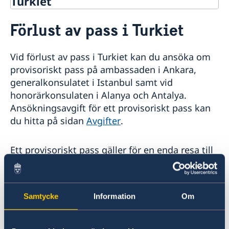
Turkiet
Rösta i Turkiet
Förlust av pass i Turkiet
Hjälp till svenskar i Turkiet
Rösta i Turkiet
Vid förlust av pass i Turkiet kan du ansöka om
Pass i Turkiet
provisoriskt pass på ambassaden i Ankara,
Förnyelse av pass för vuxna
generalkonsulatet i Istanbul samt vid
Ansökan om pass för barn under 18 år
honorärkonsulaten i Alanya och Antalya.
Samordningsnummer
Ansökningsavgift för ett provisoriskt pass kan
Nationellt id-kort
Provisoriskt pass
du hitta på sidan
Avgifter
.
Förlust av pass
Förnyelse av svenskt körkort
Ett provisoriskt pass gäller för en enda resa till
Apostille
Sverige och är tidsmässigt begränsat. Du
Avgifter
måste kunna visa upp en bokad biljett och
Hjälp kring medborgarskap
redovisa för ärendets akuta art i samband med
Registrera nyfödd utomlands
Samtycke
Information
Om
Akut hjälp
ansökan. Om passet är stulet eller förkommet
vänder du dig till turkisk polis för att göra en
Om du blir sjuk eller råkar ut för en olycka
Gifta sig i Turkiet
Ekonomiskt nödställd
polisanmälan. Polisrapporten tar du med dig
Reseinformation