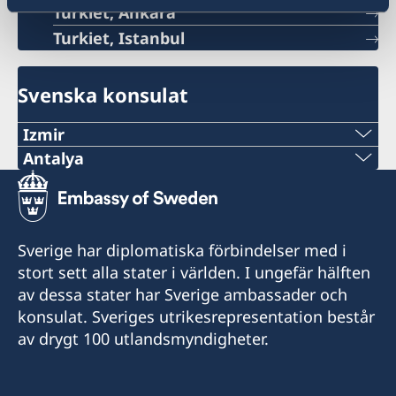
Turkiet, Ankara
Turkiet, Istanbul
Svenska konsulat
Izmir
Antalya
Telefonnummer
Telefonnummer
+90 549 211 79 91
+90 546 242 42 77
E-postadress
Sverige har diplomatiska förbindelser med i
consul@swedenizmir.com
E-postadress
stort sett alla stater i världen. I ungefär hälften
av dessa stater har Sverige ambassader och
consulatesweden@gmail.com
Telefontid:
konsulat. Sveriges utrikesrepresentation består
måndag - fredag kl. 09.00-15.00.
av drygt 100 utlandsmyndigheter.
Telefontid:
Honorärkonsulatet tar endast emot besökare
måndag - fredag kl 10.00-15.00.
efter tidsbokning. Vänligen ring i förväg eller