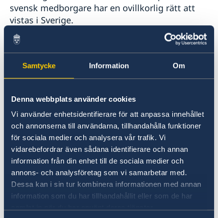
Handel med Turkiet
svensk medborgare har en ovillkorlig rätt att
Sociala Medier
vistas i Sverige.
In- och utresebestämmelser
Hälso- och sjukvård
Lokala lagar och sedvänjor
Svensk medborgare kan man bli genom:
Kriminalitet och personlig säkerhet
Trafiksäkerhet
Samtycke
Information
Om
Födelse
Försäkringsskydd
adoption
Övriga upplysningar
Jordbävningsberedskap i Turkiet – förhållningsregler
legitimation (förälders giftermål)
Denna webbplats använder cookies
ansökan (naturalisation)
Vi använder enhetsidentifierare för att anpassa innehållet
anmälan (barn, ungdomar 18–20 år och
och annonserna till användarna, tillhandahålla funktioner
medborgare i Finland, Danmark, Norge
för sociala medier och analysera vår trafik. Vi
vidarebefordrar även sådana identifierare och annan
och Island).
information från din enhet till de sociala medier och
Förlora eller behålla svenskt medborgarskap
annons- och analysföretag som vi samarbetar med.
på Migrationsverkets webbplats
Dessa kan i sin tur kombinera informationen med annan
Ansökan om att behålla svenskt
information som du har tillhandahållit eller som de har
medborgarskap
samlat in när du har använt deras tjänster.