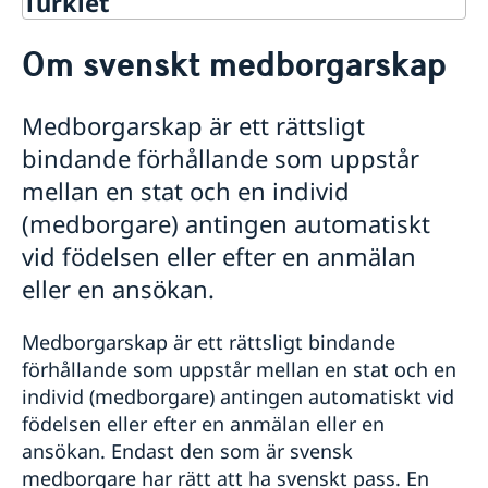
Turkiet
Rösta i Turkiet
Om svenskt medborgarskap
Hjälp till svenskar i Turkiet
Rösta i Turkiet
Medborgarskap är ett rättsligt
Pass i Turkiet
bindande förhållande som uppstår
Förnyelse av pass för vuxna
Förnyelse av svenskt körkort
Ansökan om pass för barn under 18 år
Apostille
mellan en stat och en individ
Samordningsnummer
Avgifter
(medborgare) antingen automatiskt
Nationellt id-kort
Hjälp kring medborgarskap
vid födelsen eller efter en anmälan
Provisoriskt pass
Registrera nyfödd utomlands
Förlust av pass
Akut hjälp
eller en ansökan.
Om du blir sjuk eller råkar ut för en olycka
Gifta sig i Turkiet
Ekonomiskt nödställd
Medborgarskap är ett rättsligt bindande
Reseinformation
förhållande som uppstår mellan en stat och en
Utvecklingssamarbete
Reseinformation om Turkiet
individ (medborgare) antingen automatiskt vid
Aktuella händelser
Openaid
Service för svenska företag
födelsen eller efter en anmälan eller en
Allmänna säkerhetsläget
ansökan. Endast den som är svensk
Anmäla handelshinder
Terrorism
Svenska företag i Turkiet
medborgare har rätt att ha svenskt pass. En
Naturförhållanden och katastrofer