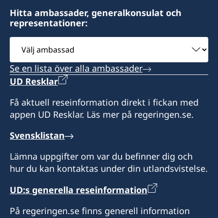
hör av dig på mail med dina frågor.
Hitta ambassader, generalkonsulat och
Honorärkonsulatet tar endast emot besökare
representationer:
efter tidsbokning. Vänligen ring i förväg eller
Konsulatet i Izmie kan utlämna pass, ID-kort
hör av dig på mail med dina frågor.
Välj
och körkort som sökts vid en ambassad eller
ambassad
polismyndighet i Sverige.
Konsulatet i Antalya kan utlämna pass, ID-kort
Se en lista över alla ambassader
och körkort som sökts vid en ambassad eller
UD Resklar
Vid lokala helgdagar håller som regel
polismyndighet i Sverige. Konsulatet kan även
honorärkonsulatet stängt. Skriv mail och fråga
utfärda provisoriska pass.
Få aktuell reseinformation direkt i fickan med
innan du beger dig dit.
appen UD Resklar. Läs mer på regeringen.se.
Vid lokala helgdagar är Honorärkonsulatet som
Språk: turkiska, engelska och franska.
Svensklistan
regel stängt. Ring innan du beger dig dit.
Lämna uppgifter om var du befinner dig och
Honorärkonsul
Språk: turkiska och engelska
hur du kan kontaktas under din utlandsvistelse.
Feyzi Kaya
Honorärkonsul
UD:s generella reseinformation
Başak Akıncı
På regeringen.se finns generell information