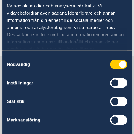
In- och utresebestämmelser
för sociala medier och analysera vår trafik. Vi
Europeiska ERV Alarm (f d Euro-Alarm) +46 770
Hälso- och sjukvård
vidarebefordrar även sådana identifierare och annan
456 920
Europeiska ERV Alarm
Lokala lagar och sedvänjor
information från din enhet till de sociala medier och
Kriminalitet och personlig säkerhet
annons- och analysföretag som vi samarbetar med.
Trafiksäkerhet
Falck Global Assistance AB +46 8 58771717
Dessa kan i sin tur kombinera informationen med annan
Försäkringsskydd
Falck Global Assistance
information som du har tillhandahållit eller som de har
Övriga upplysningar
samlat in när du har använt deras tjänster.
Jordbävningsberedskap i Turkiet – förhållningsregler
Samtyckesval
Sverige i Turkiet
Nödvändig
Inställningar
Sveriges ambassad &
generalkonsulat
Statistik
Turkiet, Ankara
Marknadsföring
Turkiet, Istanbul